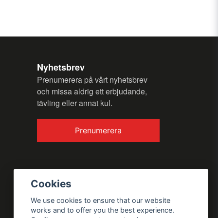
Nyhetsbrev
Prenumerera på vårt nyhetsbrev
och missa aldrig ett erbjudande,
tävling eller annat kul.
Prenumerera
Cookies
We use cookies to ensure that our website
works and to offer you the best experience.