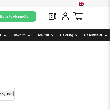
Boka telefonmöte
s
Diskrum
Rostfritt
Catering
Reservdelar
opy link