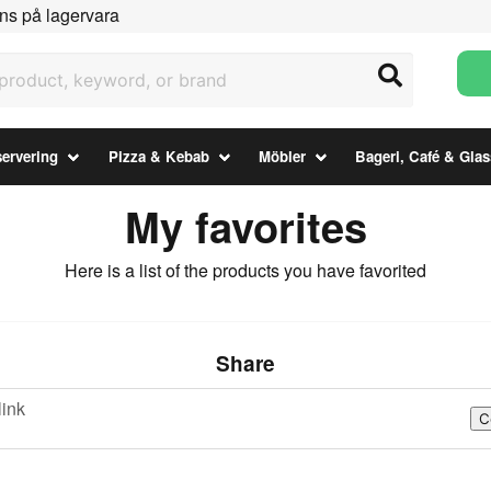
ns på lagervara
uct, keyword, or brand
ervering
Pizza & Kebab
Möbler
Bageri, Café & Glas
My favorites
Here is a list of the products you have favorited
Share
link
C