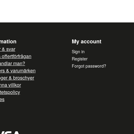
rmation
My account
 & svar
Sign in
offertförfrågan
Register
andlar man?
Forgot password?
ers & varumärken
oger & broschyer
na villkor
itetspolicy
es