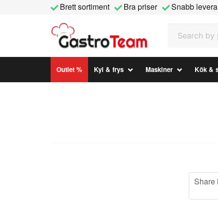
Brett sortiment
Bra priser
Snabb levera
Search by prod
Outlet %
Kyl & frys
Maskiner
Kök & s
Share 