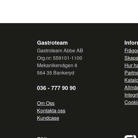
Gastroteam
Info
Gastroteam Abbe AB
Frågor
Org.nr: 559101-1100
Skapa 
Mekanikervägen 6
Hur h
564 35 Bankeryd
Partn
Katal
036 - 777 90 90
Allmän
Integr
Cooki
Om Oss
Kontakta oss
Kundcase