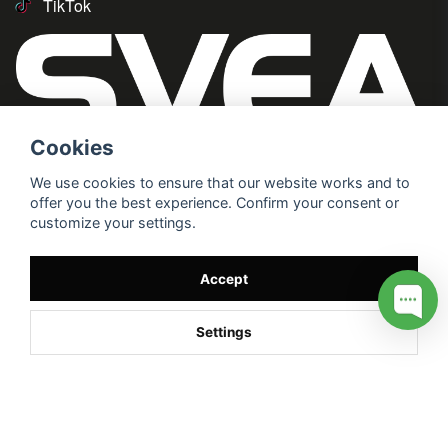
TikTok
Cookies
We use cookies to ensure that our website works and to
offer you the best experience. Confirm your consent or
customize your settings.
Accept
Settings
/* */
// G ADS CONVERSION PAGE --> //
// GTAG EVENT --> //
//
G TAG STYRNING --> //
// Hojtar Heatmap, Hotjar Tracking
Code for my site --> //
// Google tag (gtag.js) --> //
/* SWIFFTY