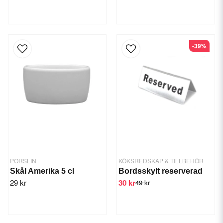
-39%
PORSLIN
KÖKSREDSKAP & TILLBEHÖR
Skål Amerika 5 cl
Bordsskylt reserverad
29 kr
30 kr
49 kr