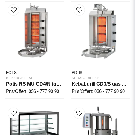
POTIS
POTIS
KEBABGRILLAR
KEBABGRILLAR
Potis RS MU GD4/N (gas) 70 kg 11,20 kW
Kebabgrill GD3/S gas 10,50 kW 40Kg
Pris/Offert: 036 - 777 90 90
Pris/Offert: 036 - 777 90 90