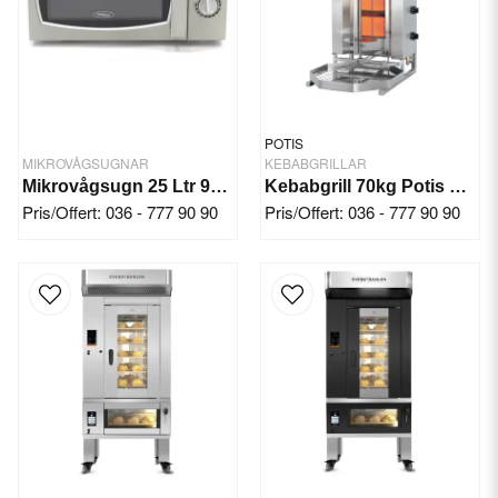
POTIS
MIKROVÅGSUGNAR
KEBABGRILLAR
Mikrovågsugn 25 Ltr 900W
Kebabgrill 70kg Potis GD4/N gas(11,20 kW)
Pris/Offert: 036 - 777 90 90
Pris/Offert: 036 - 777 90 90