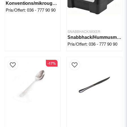
Konventions/mikrougn CombiTurbo
Pris/Offert: 036 - 777 90 90
SNABBHACK/MIXER
Snabbhack/Hummusmaskin - Saliba Chef KL103
Pris/Offert: 036 - 777 90 90
-17%