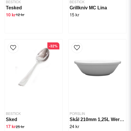
BESTICK
BESTICK
Tesked
Grillkniv MC Lina
10 kr
15 kr
12 kr
-32%
BESTICK
PORSLIN
Sked
Skål 210mm 1,25L Wersal
17 kr
24 kr
25 kr