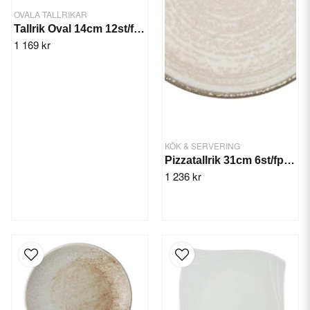
OVALA TALLRIKAR
Tallrik Oval 14cm 12st/frp. Amalfi Magnus
1 169 kr
KÖK & SERVERING
Pizzatallrik 31cm 6st/fp. Mocha Mesa
1 236 kr