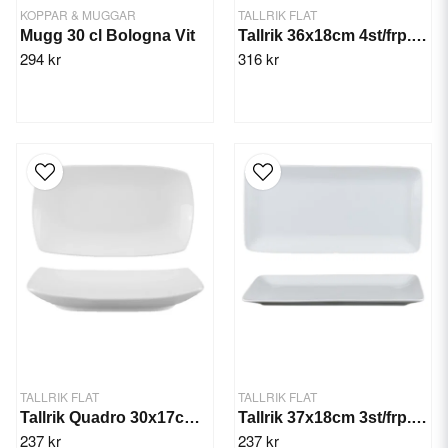
KOPPAR & MUGGAR
TALLRIK FLAT
Mugg 30 cl Bologna Vit
Tallrik 36x18cm 4st/frp. Flat, rekt.
294 kr
316 kr
TALLRIK FLAT
TALLRIK FLAT
Tallrik Quadro 30x17cm 3st/frp.
Tallrik 37x18cm 3st/frp. Quadro
237 kr
237 kr