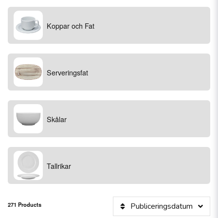
Koppar och Fat
Serveringsfat
Skålar
Tallrikar
271 Products
Publiceringsdatum