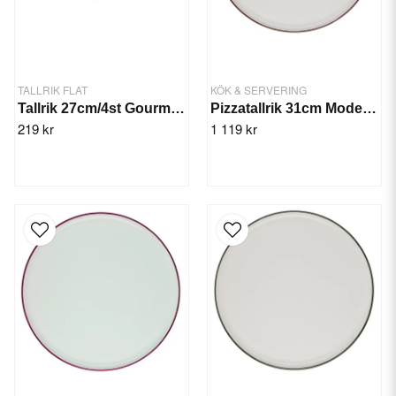
TALLRIK FLAT
KÖK & SERVERING
Tallrik 27cm/4st Gourme Svart
Pizzatallrik 31cm Modest Brun - 6st/fp
219 kr
1 119 kr