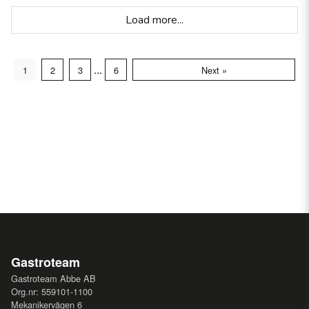
Load more...
...
1
2
3
6
Next »
Gastroteam
Gastroteam Abbe AB
Org.nr: 559101-1100
Mekanikervägen 6