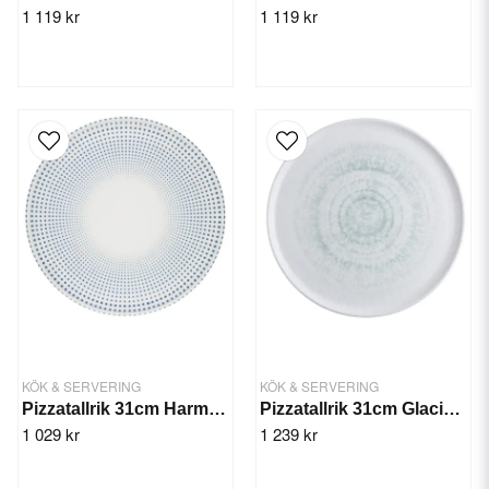
1 119 kr
1 119 kr
KÖK & SERVERING
KÖK & SERVERING
Pizzatallrik 31cm Harmony Mesa - 6st/fp
Pizzatallrik 31cm Glacier Mesa - 6st/fp
1 029 kr
1 239 kr