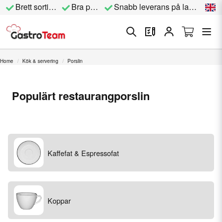
Brett sortiment
Bra priser
Snabb leverans på lagervara
Home
Kök & servering
Porslin
Populärt restaurangporslin
Kaffefat & Espressofat
Koppar