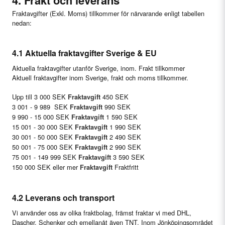
4. Frakt och leverans
Fraktavgifter (Exkl. Moms) tillkommer för närvarande enligt tabellen
nedan:
4.1 Aktuella fraktavgifter Sverige & EU
Aktuella fraktavgifter utanför Sverige, inom. Frakt tillkommer
Aktuell fraktavgifter inom Sverige, frakt och moms tillkommer.
Upp till 3 000 SEK
450 SEK
Fraktavgift
3 001 - 9 989 SEK
990 SEK
Fraktavgift
9 990 - 15 000 SEK
1 590 SEK
Fraktavgift
15 001 - 30 000 SEK
1 990 SEK
Fraktavgift
30 001 - 50 000 SEK
2 490 SEK
Fraktavgift
50 001 - 75 000 SEK
2 990 SEK
Fraktavgift
75 001 - 149 999 SEK
3 590 SEK
Fraktavgift
150 000 SEK eller mer
Fraktfritt
Fraktavgift
4.2 Leverans och transport
Vi använder oss av olika fraktbolag, främst fraktar vi med DHL,
Dascher, Schenker och emellanåt även TNT. Inom Jönköpingsområdet