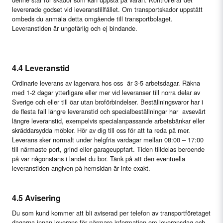
levererade godset vid leveranstillfället. Om transportskador uppstått
ombeds du anmäla detta omgående till transportbolaget.
Leveranstiden är ungefärlig och ej bindande.
4.4 Leveranstid
Ordinarie leverans av lagervara hos oss är 3-5 arbetsdagar. Räkna
med 1-2 dagar ytterligare eller mer vid leveranser till norra delar av
Sverige och eller till öar utan broförbindelser. Beställningsvaror har i
de flesta fall längre leveranstid och specialbeställningar har avsevärt
längre leveranstid, exempelvis specialanpassande arbetsbänkar eller
skräddarsydda möbler. Hör av dig till oss för att ta reda på mer.
Leverans sker normalt under helgfria vardagar mellan 08:00 – 17:00
till närmaste port, grind eller garageuppfart. Tiden tilldelas beroende
på var någonstans i landet du bor. Tänk på att den eventuella
leveranstiden angiven på hemsidan är inte exakt.
4.5 Avisering
Du som kund kommer att bli aviserad per telefon av transportföretaget
dagarna innan leverans för närmare information om leveransdag och