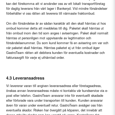
kan det förekomma att vi använder oss av ett lokalt transportföretag
för daglig leverans från vårt lager i Bankeryd. Vid mindre försändelser
förbehåller vi oss rätten att leverera till närmaste fraktombud.
Om din försändelse är av sådan karaktär att den skall hämtas ut hos
ombud kommer detta att meddelas till dig. Paketet skall hämtas ut
från ombud inom den tid som anges i aviseringen. Paket skall normalt
hämtas ut personligen mot uppvisande av legitimation och
försändelsenummer. Du som kund kommer få en avisering om var och
när paketet skall hämtas. Hämtas paketet ej ut från ombud äger
GastroTeam rätten att debitera kunden för eventuella kostnader och
fakturaavgift för varje ej uthämtad order.
4.3 Leveransadress
Vi levererar varan till angiven leveransadress eller företagsadress,
önskas annan leveransadress måste ni kontakta vår kundservice via e-
post eller telefon. GastroTeam ansvarar inte för eventuellt skadade
eller förlorade vara under transporten till kunden. Kunden ansvarar
även för varan under eventuell retur. GastroTeam avsäger oss från
eventuella skador. Risken har övergått på köparen, det innebär att
denne står för skador som kan uppstå på varan. Kontrollerar det