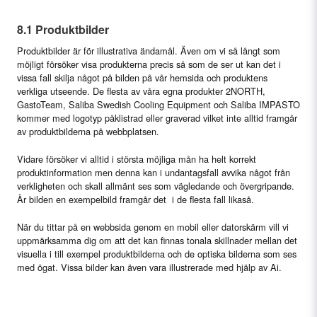
8.1 Produktbilder
Produktbilder är för illustrativa ändamål. Även om vi så långt som
möjligt försöker visa produkterna precis så som de ser ut kan det i
vissa fall skilja något på bilden på vår hemsida och produktens
verkliga utseende. De flesta av våra egna produkter 2NORTH,
GastoTeam, Saliba Swedish Cooling Equipment och Saliba IMPASTO
kommer med logotyp påklistrad eller graverad vilket inte alltid framgår
av produktbilderna på webbplatsen.
Vidare försöker vi alltid i största möjliga mån ha helt korrekt
produktinformation men denna kan i undantagsfall avvika något från
verkligheten och skall allmänt ses som vägledande och övergripande.
Är bilden en exempelbild framgår det i de flesta fall likaså.
När du tittar på en webbsida genom en mobil eller datorskärm vill vi
uppmärksamma dig om att det kan finnas tonala skillnader mellan det
visuella i till exempel produktbilderna och de optiska bilderna som ses
med ögat. Vissa bilder kan även vara illustrerade med hjälp av Ai.