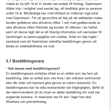
måste du ha fyllt 18 år Vi vänder oss endast till företag. Gastroteam
tillåter inte, i enlighet med svensk lag, att kreditköp görs av personer
under 18 år. Minderåriga kan med tillstånd av målsman ingå avtal
med Gastroteam. För att genomföra ett köp på vår webbplats måste
kunden godkänna våra allmänna villkor. I och med godkännande av
våra allmänna villkor förbinder sig kunden till villkoren i sin helhet,
samt att denne tagit del av all förenlig information och samtycker till
hanteringen av personuppgifter och cookies. Avtal om köp ingås i
samband med att Gastroteam bekräftar beställningen genom att
skicka en orderbekräftelse via mail.
3.1 Beställningsvara
- Vad menas med beställningsvara?
En beställningsvara omfattas oftast av en artikel som tas hem på
beställning, eller en artikel som inte finns i det ordinarie sortimentet
eller där order och leverans görs genom en extern leverantör. En
beställningsvara kan ha olika leveranstider och tillgänglighet, därför är
det rekommenderat att du innan en sådan beställning hör med oss
angående leverans. Vi reserverar oss för slut i lager hos våra
tillverkare och partnerföretag.