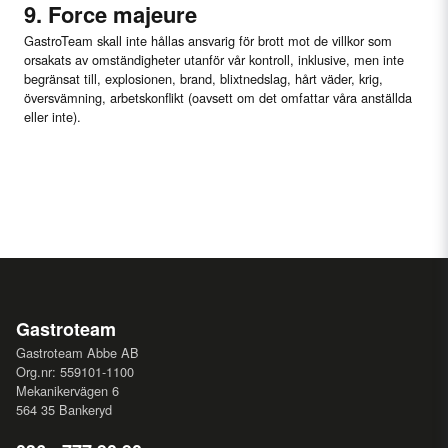
9. Force majeure
GastroTeam skall inte hållas ansvarig för brott mot de villkor som
orsakats av omständigheter utanför vår kontroll, inklusive, men inte
begränsat till, explosionen, brand, blixtnedslag, hårt väder, krig,
översvämning, arbetskonflikt (oavsett om det omfattar våra anställda
eller inte).
Gastroteam
Gastroteam Abbe AB
Org.nr: 559101-1100
Mekanikervägen 6
564 35 Bankeryd