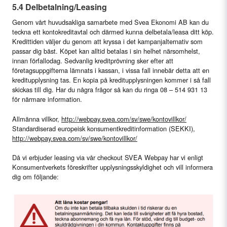
5.4 Delbetalning/Leasing
Genom vårt huvudsakliga samarbete med Svea Ekonomi AB kan du
teckna ett kontokreditavtal och därmed kunna delbetala/leasa ditt köp.
Kredittiden väljer du genom att kryssa i det kampanjalternativ som
passar dig bäst. Köpet kan alltid betalas i sin helhet närsomhelst,
innan förfallodag. Sedvanlig kreditprövning sker efter att
företagsuppgifterna lämnats i kassan, i vissa fall innebär detta att en
kreditupplysning tas. En kopia på kreditupplysningen kommer i så fall
skickas till dig. Har du några frågor så kan du ringa 08 – 514 931 13
för närmare information.
Allmänna villkor,
http://webpay.svea.com/sv/swe/kontovillkor/
Standardiserad europeisk konsumentkreditinformation (SEKKI),
http://webpay.svea.com/sv/swe/kontovillkor/
Då vi erbjuder leasing via vår checkout SVEA Webpay har vi enligt
Konsumentverkets föreskrifter upplysningsskyldighet och vill informera
dig om följande: