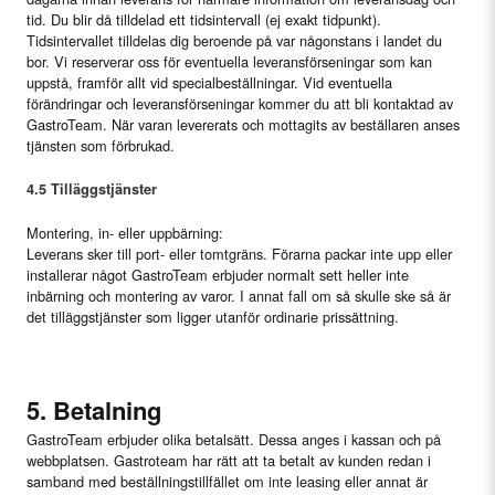
tid. Du blir då tilldelad ett tidsintervall (ej exakt tidpunkt).
Tidsintervallet tilldelas dig beroende på var någonstans i landet du
bor. Vi reserverar oss för eventuella leveransförseningar som kan
uppstå, framför allt vid specialbeställningar. Vid eventuella
förändringar och leveransförseningar kommer du att bli kontaktad av
GastroTeam. När varan levererats och mottagits av beställaren anses
tjänsten som förbrukad.
4.5 Tilläggstjänster
Montering, in- eller uppbärning:
Leverans sker till port- eller tomtgräns. Förarna packar inte upp eller
installerar något GastroTeam erbjuder normalt sett heller inte
inbärning och montering av varor. I annat fall om så skulle ske så är
det tilläggstjänster som ligger utanför ordinarie prissättning.
5. Betalning
GastroTeam erbjuder olika betalsätt. Dessa anges i kassan och på
webbplatsen. Gastroteam har rätt att ta betalt av kunden redan i
samband med beställningstillfället om inte leasing eller annat är