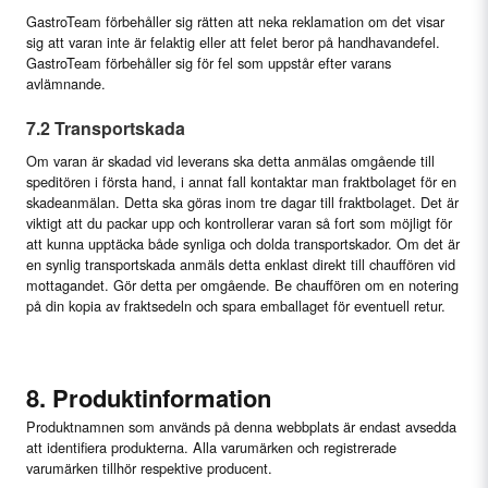
GastroTeam förbehåller sig rätten att neka reklamation om det visar
sig att varan inte är felaktig eller att felet beror på handhavandefel.
GastroTeam förbehåller sig för fel som uppstår efter varans
avlämnande.
7.2 Transportskada
Om varan är skadad vid leverans ska detta anmälas omgående till
speditören i första hand, i annat fall kontaktar man fraktbolaget för en
skadeanmälan. Detta ska göras inom tre dagar till fraktbolaget. Det är
viktigt att du packar upp och kontrollerar varan så fort som möjligt för
att kunna upptäcka både synliga och dolda transportskador. Om det är
en synlig transportskada anmäls detta enklast direkt till chauffören vid
mottagandet. Gör detta per omgående. Be chauffören om en notering
på din kopia av fraktsedeln och spara emballaget för eventuell retur.
8. Produktinformation
Produktnamnen som används på denna webbplats är endast avsedda
att identifiera produkterna. Alla varumärken och registrerade
varumärken tillhör respektive producent.