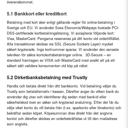
överenskommet.
5.1 Bankkort eller kreditkort
Betalning med kort sker enligt gällande regler för online-betalning i
Sverige och EU. Vi använder Svea Ekonomis/Webpays hostade PCI-
DSS-certifierade kortbetalningslösning. Vi accepterar följande kort:
Visa, MasterCard. Pengarna reserveras på ditt konto vid ordertillfället.
Alla transaktioner skickas via SSL (Secure Sockets Layer) mycket
säkert krypterade. Inga kortnummer sparas. Vi använder den senaste
tekniken för säkra kontokortsbetalningar online. 3D-Secure – en
standard framtagen av VISA och MasterCard med avsikt att på ett
säkert sätt validera konsumenten vid köp på nätet.
5.2 Dirketbanksbetalning med Trustly
Handla och betala direkt från ditt bankkonto. Vid betalning väljer du
Trustly som betalalternativ i kassan. Därefter anger du vilken bank du
använder dig utav och identifierar dig sedan med bank-id eller
säkerhetskod över en säker och krypterad anslutning. Efter det får du
välja viket konto du vill betala från (t.ex. sparkonto eller lönekonto) och
bekräftar sedan köpet. Köpesumman dras direkt från det angivna
kontot och därefter skickas en orderbekräftelse ut till den mailadress
som angivits.