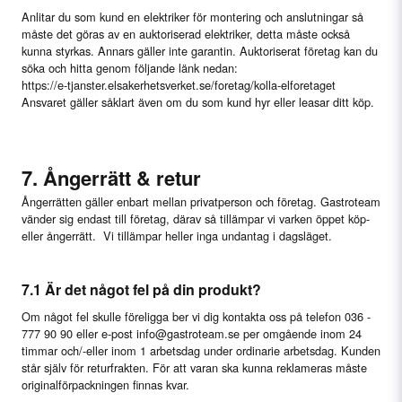
Anlitar du som kund en elektriker för montering och anslutningar så
måste det göras av en auktoriserad elektriker, detta måste också
kunna styrkas. Annars gäller inte garantin. Auktoriserat företag kan du
söka och hitta genom följande länk nedan:
https://e-tjanster.elsakerhetsverket.se/foretag/kolla-elforetaget
Ansvaret gäller såklart även om du som kund hyr eller leasar ditt köp.
7. Ångerrätt & retur
Ångerrätten gäller enbart mellan privatperson och företag. Gastroteam
vänder sig endast till företag, därav så tillämpar vi varken öppet köp-
eller ångerrätt. Vi tillämpar heller inga undantag i dagsläget.
7.1 Är det något fel på din produkt?
Om något fel skulle föreligga ber vi dig kontakta oss på telefon 036 -
777 90 90 eller e-post info@gastroteam.se per omgående inom 24
timmar och/-eller inom 1 arbetsdag under ordinarie arbetsdag. Kunden
står själv för returfrakten. För att varan ska kunna reklameras måste
originalförpackningen finnas kvar.