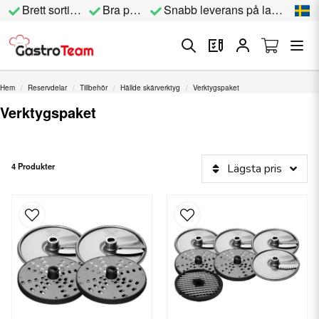
Brett sortiment
Bra priser
Snabb leverans på lagervara
Hem
Reservdelar
Tillbehör
Hällde skärverktyg
Verktygspaket
Verktygspaket
4 Produkter
Lägsta pris