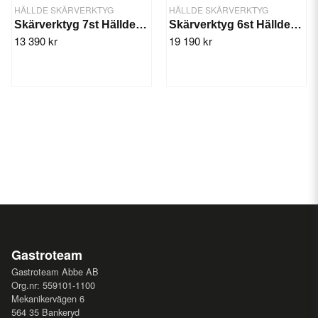
HÄLLDE SKÄRVERKTYG
HÄLLDE SKÄRVERKTYG
Skärverktyg 7st Hällde RG-200, RG-250 diwash
Skärverktyg 6st Hällde RG-350/400
13 390 kr
19 190 kr
Gastroteam
Gastroteam Abbe AB
Org.nr: 559101-1100
Mekanikervägen 6
564 35 Bankeryd