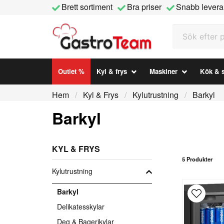
Brett sortiment
Bra priser
Snabb levera
Sök efter prod
Outlet %
Kyl & frys
Maskiner
Kök & s
Hem
Kyl & Frys
Kylutrustning
Barkyl
Barkyl
KYL & FRYS
5 Produkter
Kylutrustning
Barkyl
Delikatesskylar
Deg & Bagerikylar