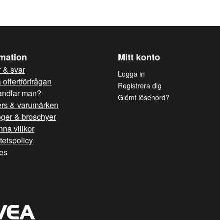
rmation
Mitt konto
 & svar
Logga in
offertförfrågan
Registrera dig
andlar man?
Glömt lösenord?
ers & varumärken
oger & broschyer
na villkor
itetspolicy
es