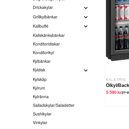
Drickakylar
Grillkylbänkar
Kallbuffé
Kallskänksbänkar
Konditoridiskar
Konditorikyl
Kylbänkar
Kyldisk
Kylskåp
KYL & FRYS
Kylrum
5 590 kr
27 9
Kylränna
Salladskylar/Saladetter
Sushikylar
Vinkylar