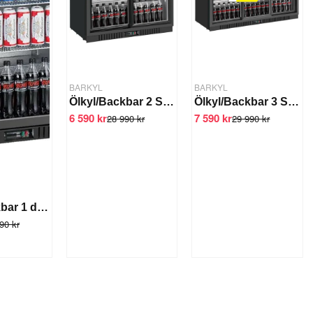
BARKYL
BARKYL
Ölkyl/Backbar 2 Skjutdörrar LG-208S
Ölkyl/Backbar 3 Skjutdörrar Svart LG-330S
6 590 kr
7 590 kr
28 990 kr
29 990 kr
Ölkyl/Backbar 1 dörr LG-138H
90 kr