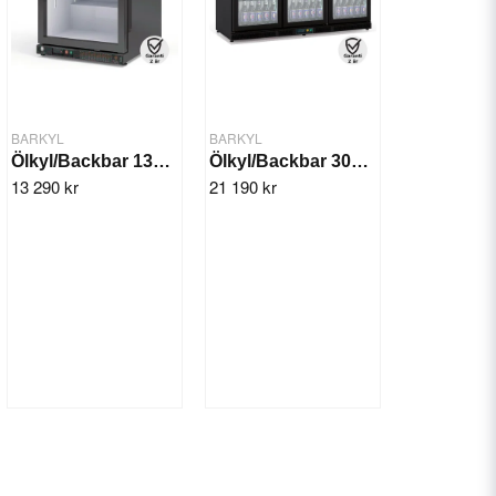
BARKYL
BARKYL
Ölkyl/Backbar 130 Ltr. 1 dörr
Ölkyl/Backbar 305 Ltr. 3x Skjutdörr
13 290 kr
21 190 kr