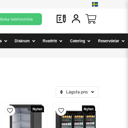
Boka telefonmöte
s
Diskrum
Rostfritt
Catering
Reservdelar
Lägsta pris
Nyhet
Nyhet