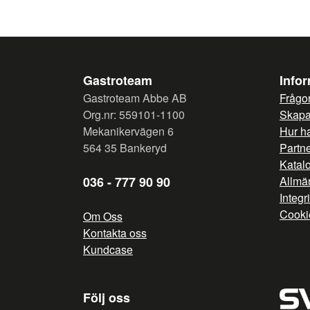
Gastroteam
Info
Gastroteam Abbe AB
Frågor
Org.nr: 559101-1100
Skapa 
Mekanikervägen 6
Hur h
564 35 Bankeryd
Partn
Katal
036 - 777 90 90
Allmän
Integr
Cooki
Om Oss
Kontakta oss
Kundcase
Följ oss