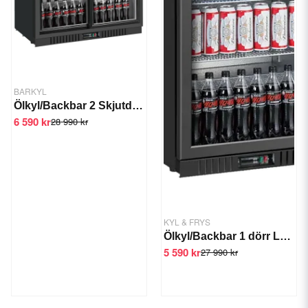
BARKYL
Ölkyl/Backbar 2 Skjutdörrar LG-208S
6 590 kr
28 990 kr
KYL & FRYS
Ölkyl/Backbar 1 dörr LG-138H
5 590 kr
27 990 kr