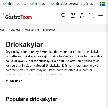
Brett sortiment
Bra priser
Snabb leverans på lagervara
Hem
Kyl & Frys
Kylutrustning
Drickakylar
Drickakylar
Dryckeskyl eller drickakyl? Våra kunder kallar det oftast för drickakyl
och eftersom vi skapar en sajt för våra besökare och inte för oss själva
så kallar även vi det för drickakyl. Så är du ute efter en dryckeskyl så
kan du titta in våran kategori Drickakylar. Där har vi lagt upp hela vårt
sortiment av just dryckeskylar. Listan sorteras efter vilka som är
populärast hos våra kunder just precis nu.
Visa mer
Drickakylar för restaurang, café &
butik
Populära drickakylar
I den här kategorin så hittar du alla typer
drickakylar
vi säljer. Söker du
efter en generell drickakyl så hittar du den i huvudkategorin drickakylar