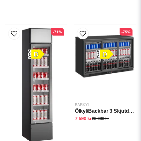
-71%
-75%
A
A
D
D
G
G
BARKYL
Ölkyl/Backbar 3 Skjutdörrar Svart LG-330S
7 590 kr
29 990 kr