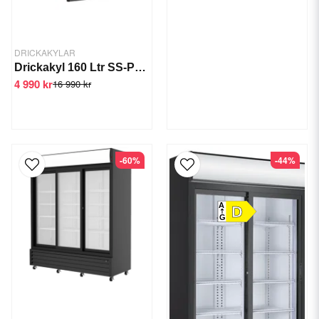
DRICKAKYLAR
Drickakyl 160 Ltr SS-P160FA
4 990 kr
16 990 kr
-60%
-44%
A
D
G