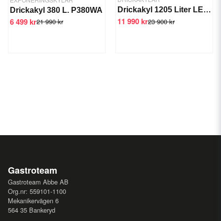
Drickakyl 1205 Liter LEMON 1270C
Drickakyl 380 L. P380WA
11 990 kr
6 499 kr
23 900 kr
21 990 kr
Gastroteam
Gastroteam Abbe AB
Org.nr: 559101-1100
Mekanikervägen 6
564 35 Bankeryd