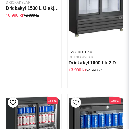
DRICKAKYLAR
Drickakyl 1500 L /3 skjutdörrar P1500WA
16 990 kr
42 990 kr
GASTROTEAM
DRICKAKYLAR
Drickakyl 1000 Ltr 2 Dörrar P1000WB
13 990 kr
24 990 kr
-77%
-80%