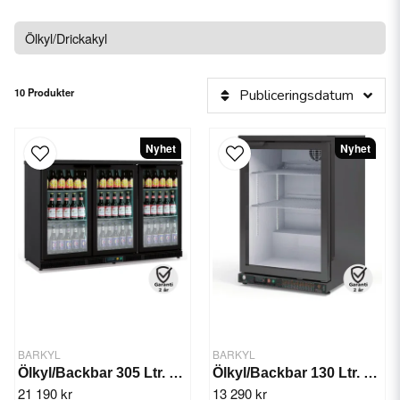
söker du däremot efter en Ölkyl eller Back-Bar så hittar du dessa
under
Ölkyl/Drickakyl
Ölkyl/Drickakyl
10 Produkter
Publiceringsdatum
Nyhet
Nyhet
BARKYL
BARKYL
Ölkyl/Backbar 305 Ltr. 3x Skjutdörr
Ölkyl/Backbar 130 Ltr. 1 dörr
21 190 kr
13 290 kr