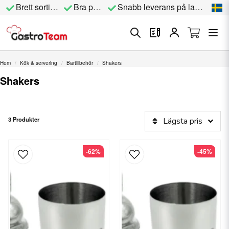
Brett sortiment
Bra priser
Snabb leverans på lagervara
Hem
Kök & servering
Bartillbehör
Shakers
Shakers
3 Produkter
Lägsta pris
-62%
-45%