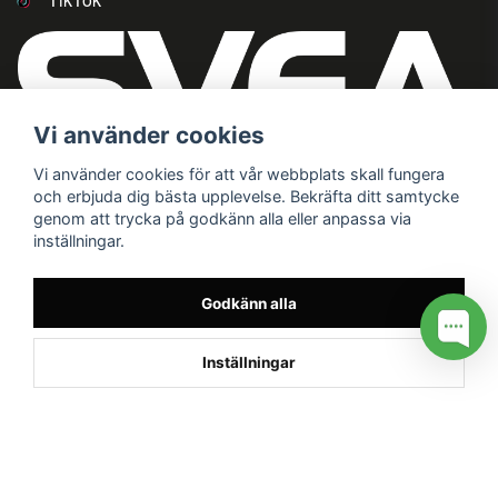
Vi använder cookies
Vi använder cookies för att vår webbplats skall fungera
och erbjuda dig bästa upplevelse. Bekräfta ditt samtycke
genom att trycka på godkänn alla eller anpassa via
inställningar.
Godkänn alla
Inställningar
/* */
// G ADS CONVERSION PAGE --> //
// GTAG EVENT --> //
//
G TAG STYRNING --> //
// Hojtar Heatmap, Hotjar Tracking
Code for my site --> //
// Google tag (gtag.js) --> //
/* SWIFFTY