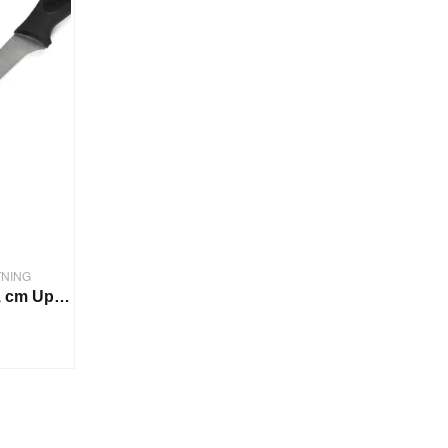
NING
Filekniv 21 cm Uptown