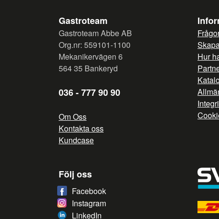
Gastroteam
Info
Gastroteam Abbe AB
Frågor
Org.nr: 559101-1100
Skapa 
Mekanikervägen 6
Hur h
564 35 Bankeryd
Partn
Katal
036 - 777 90 90
Allmän
Integr
Cooki
Om Oss
Kontakta oss
Kundcase
Följ oss
Facebook
Instagram
LinkedIn