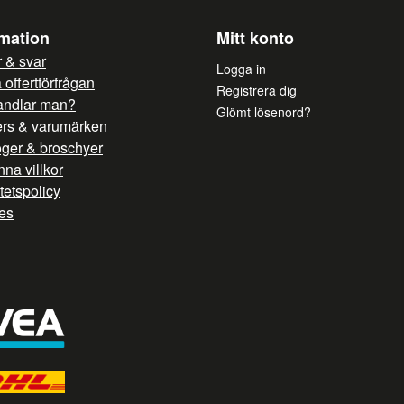
rmation
Mitt konto
 & svar
Logga in
offertförfrågan
Registrera dig
andlar man?
Glömt lösenord?
ers & varumärken
oger & broschyer
na villkor
itetspolicy
es