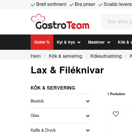
Brett sortiment
Bra priser
Snabb levera
Sök efter prod
Outlet %
Kyl & frys
Maskiner
Kök & s
Hem
Kök & servering
Köksutrustning
Lax & Filéknivar
KÖK & SERVERING
1 Produkter
Bestick
Glas
Kaffe & Dryck