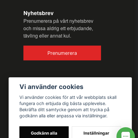
Nyhetsbrev
Prenumerera på vårt nyhetsbrev
och missa aldrig ett erbjudande,
tävling eller annat kul.
Prenumerera
Vi använder cookies
Vi använder cookies för att vår webbplats skall
fungera och erbjuda dig bästa upplevelse.
Bekräfta ditt samtycke genom att trycka på
godkänn alla eller anpassa via inställningar.
Godkänn alla
Inställningar