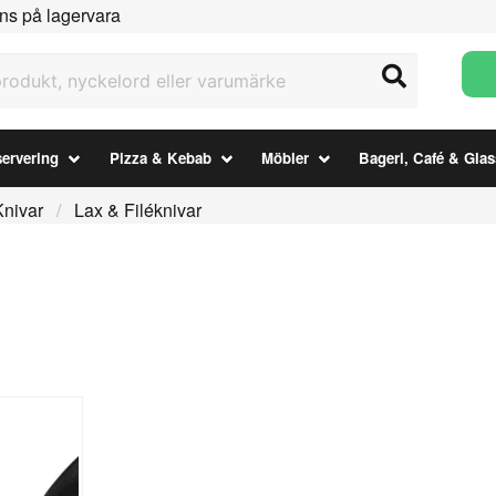
ns på lagervara
ukt, nyckelord eller varumärke
ervering
Pizza & Kebab
Möbler
Bageri, Café & Glas
Knivar
Lax & Filéknivar