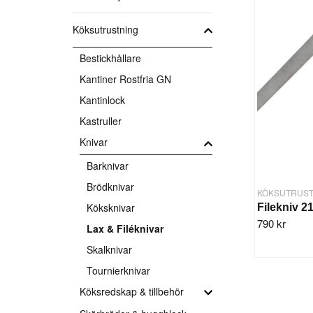
Köksutrustning
Bestickhållare
Kantiner Rostfria GN
Kantinlock
Kastruller
Knivar
Barknivar
Brödknivar
KÖKSUTRUST
Köksknivar
790 kr
Lax & Filéknivar
Skalknivar
Tournierknivar
Köksredskap & tillbehör