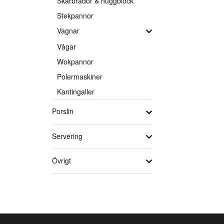
Skärbrädor & huggblock
Stekpannor
Vagnar
Vågar
Wokpannor
Polermaskiner
Kantingaller
Porslin
Servering
Övrigt