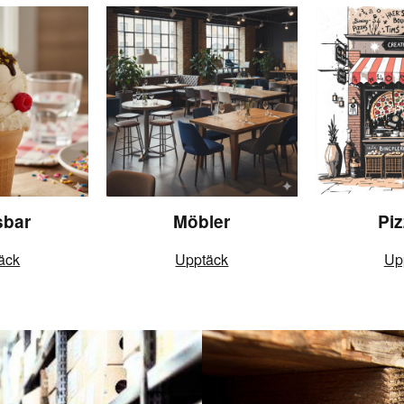
sbar
Möbler
Piz
äck
Upptäck
Up