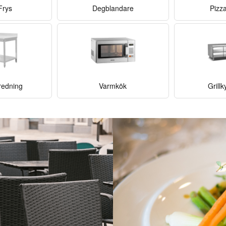
Frys
Degblandare
Pizz
nredning
Varmkök
Grill