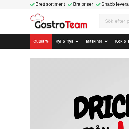
Brett sortiment
Bra priser
Snabb levera
Sök efter prod
Outlet %
Kyl & frys
Maskiner
Kök & s