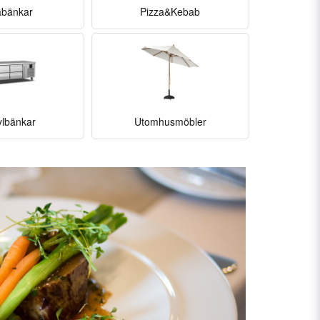
abänkar
Pizza&Kebab
kylbänkar
Utomhusmöbler