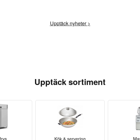
Upptäck nyheter >
Upptäck sortiment
frys
Kök & servering
Mas