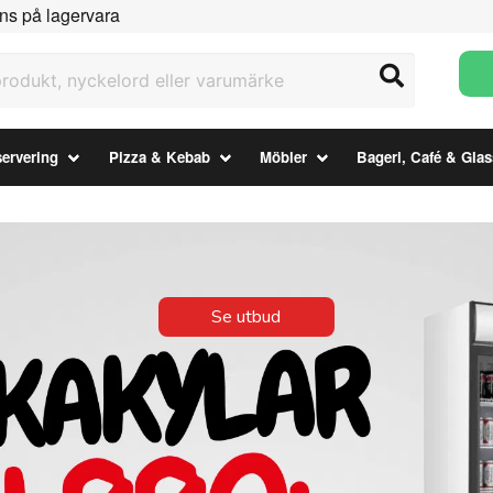
ns på lagervara
ukt, nyckelord eller varumärke
ervering
Pizza & Kebab
Möbler
Bageri, Café & Glas