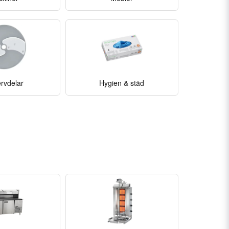
rvdelar
Hygien & städ