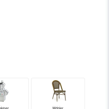
kiner
Möbler