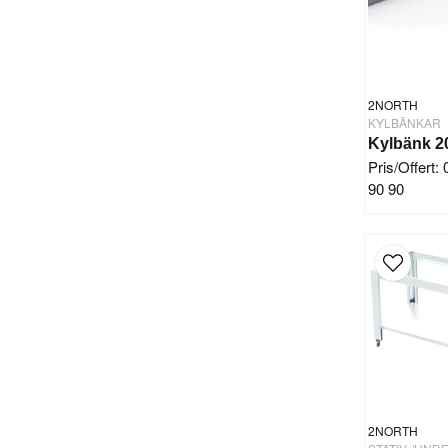
2NORTH
KYLBÄNKAR
Pris/Offert:
90 90
2NORTH