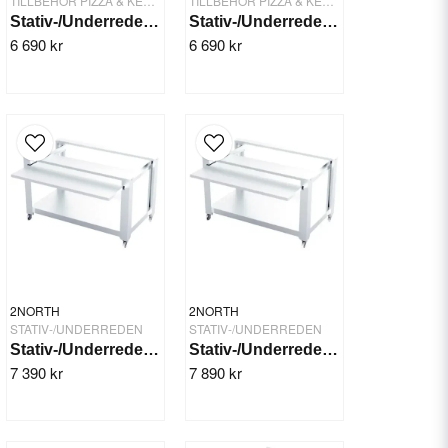
TILLBEHÖR PIZZA & KEBAB
TILLBEHÖR PIZZA & KEBAB
Stativ-/Underrede 900x709x1100mm 2 hyllor
Stativ-/Underrede 900x709x900mm 2 hyllor
6 690 kr
6 690 kr
2NORTH
2NORTH
STATIV-/UNDERREDEN
STATIV-/UNDERREDEN
Stativ-/Underrede 1000x809x900 mm 2 hyllor
Stativ-/Underrede 1110x834x1100 mm 2 hyllor
7 390 kr
7 890 kr