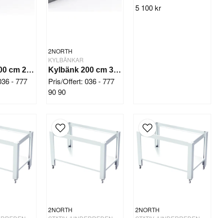
5 100 kr
2NORTH
KYLBÄNKAR
Kylbänk 200 cm 2 dörrar 5 draglådor
Kylbänk 200 cm 3 dörrar 2 draglådor
 036 - 777
Pris/Offert: 036 - 777
90 90
2NORTH
2NORTH