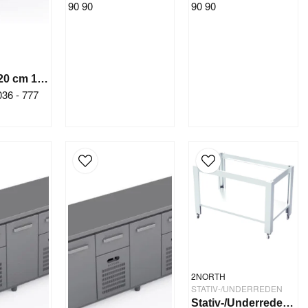
90 90
90 90
Kylbänk 120 cm 1 dörr 5 draglådor
 036 - 777
2NORTH
STATIV-/UNDERREDEN
Stativ-/Underrede 900x709x1100 mm