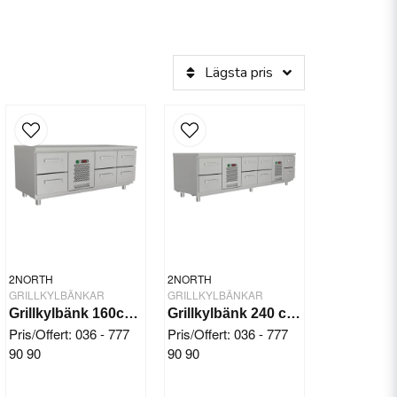
Lägsta pris
2NORTH
2NORTH
GRILLKYLBÄNKAR
GRILLKYLBÄNKAR
Grillkylbänk 160cm 6 draglådor
Grillkylbänk 240 cm 8 draglådor, kompressor
Pris/Offert: 036 - 777
Pris/Offert: 036 - 777
90 90
90 90