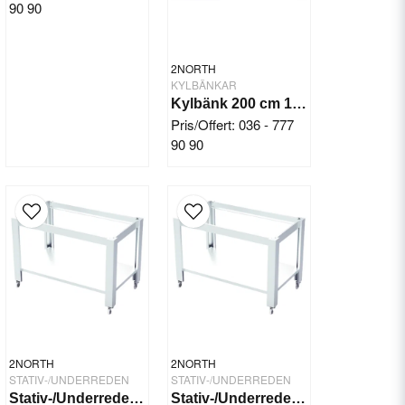
90 90
2NORTH
KYLBÄNKAR
Kylbänk 200 cm 1 dörr 8 draglådor
Pris/Offert: 036 - 777
90 90
2NORTH
2NORTH
STATIV-/UNDERREDEN
STATIV-/UNDERREDEN
Stativ-/Underrede 900x709x900 mm
Stativ-/Underrede 1010x734x1100 mm