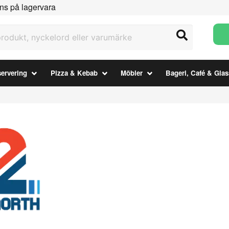
ns på lagervara
ukt, nyckelord eller varumärke
ervering
Pizza & Kebab
Möbler
Bageri, Café & Glas