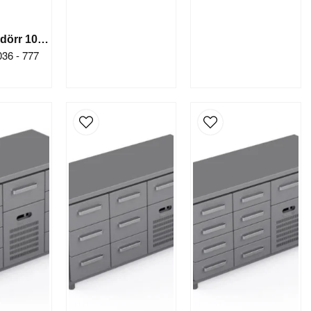
Kylbänk 1 dörr 10 draglådor
 036 - 777