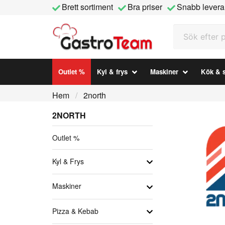
Brett sortiment
Bra priser
Snabb levera
Sök efter prod
Outlet %
Kyl & frys
Maskiner
Kök & s
Hem
2north
2NORTH
Outlet %
Kyl & Frys
Maskiner
Pizza & Kebab