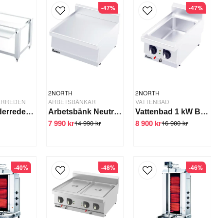
-47%
-47%
2NORTH
2NORTH
DERREDEN
ARBETSBÄNKAR
VATTENBAD
Stativ-/Underrede 1110x834x900 mm 2 hyllor
Arbetsbänk Neutral 600mm N6060
Vattenbad 1 kW BM4070
7 990 kr
8 900 kr
14 990 kr
16 900 kr
-40%
-48%
-46%