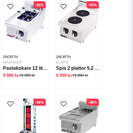
-50%
-50%
2NORTH
2NORTH
MASKINER
ELSPIS
Pastakokare 12 liter 4,5 kW
Spis 2 plattor 5,2 kW
9 990 kr
9 990 kr
19 990 kr
19 990 kr
-48%
-48%