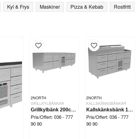
Kyl & Frys
Maskiner
Pizza & Kebab
Rostfritt
2NORTH
2NORTH
GRILLKYLBÄNKAR
KALLSKÄNKSBÄNKAR
Grillkylbänk 200cm 8 Draglådor
Kallskänksbänk 10 Draglådor 1/6 GN med Lock
Pris/Offert: 036 - 777
Pris/Offert: 036 - 777
90 90
90 90