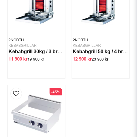
Mått: 800x700x290 mm
Vikt: (netto) 76 kg
Ja, ni får publicera min fråga
2NORTH
2NORTH
KEBABGRILLAR
KEBABGRILLAR
Kebabgrill 30kg / 3 brännare rörlig
Kebabgrill 50 kg / 4 brännare rörlig
11 900 kr
12 900 kr
19 900 kr
23 900 kr
Skicka fråga
-45%