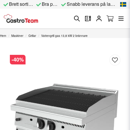
Brett sortiment
Bra priser
Snabb leverans på lagervara
Hem
Maskiner
Grillar
Vattengrill gas 13,8 kW 2 brännare
-
40
%