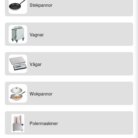
Stekpannor
Vagnar
Vågar
Wokpannor
Polermaskiner