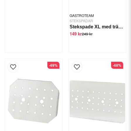
GASTROTEAM
STEKSPADAR
Stekspade XL med trähandtag
149 kr
249 kr
-69%
-68%