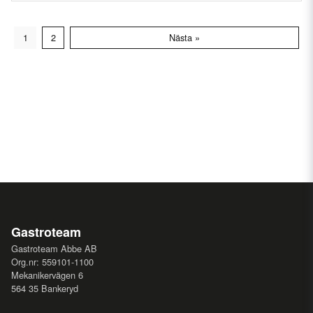
1
2
Nästa »
Gastroteam
Gastroteam Abbe AB
Org.nr: 559101-1100
Mekanikervägen 6
564 35 Bankeryd