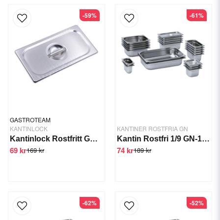
-59%
-61%
GASTROTEAM
KANTINLOCK
KANTINER ROSTFRIA GN
Kantinlock Rostfritt GN 1/4
Kantin Rostfri 1/9 GN-150 mm
69 kr
74 kr
169 kr
189 kr
-62%
-52%