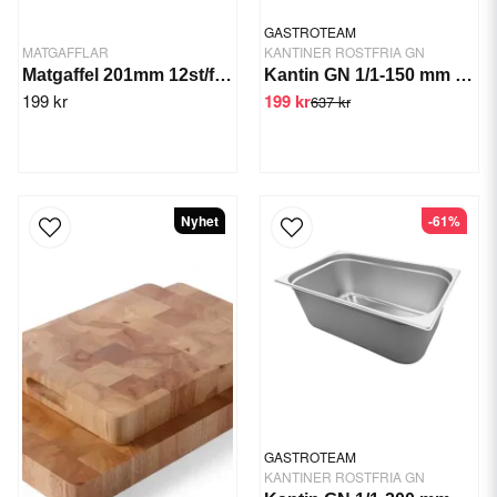
GASTROTEAM
MATGAFFLAR
KANTINER ROSTFRIA GN
Matgaffel 201mm 12st/fp. Manhattan
Kantin GN 1/1-150 mm GTSWT
199 kr
199 kr
637 kr
Nyhet
-61%
GASTROTEAM
KANTINER ROSTFRIA GN