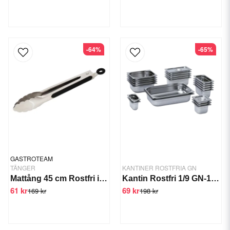
-64%
-65%
GASTROTEAM
TÄNGER
KANTINER ROSTFRIA GN
Mattång 45 cm Rostfri inkl Hängögla
Kantin Rostfri 1/9 GN-100 mm
61 kr
69 kr
169 kr
198 kr