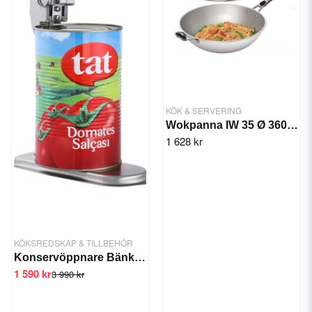
KÖK & SERVERING
Wokpanna IW 35 Ø 360 mm
1 628 kr
KÖKSREDSKAP & TILLBEHÖR
Konservöppnare Bänkfast 63cm
1 590 kr
3 990 kr