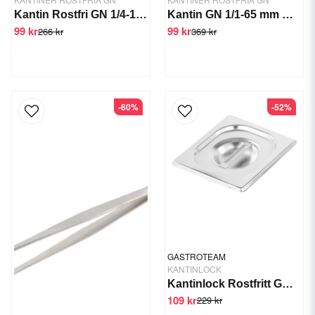
Kantin Rostfri GN 1/4-150 mm
Kantin GN 1/1-65 mm GTSWT
99 kr
99 kr
266 kr
369 kr
-60%
-52%
GASTROTEAM
KANTINLOCK
Kantinlock Rostfritt GN 1/6
109 kr
229 kr