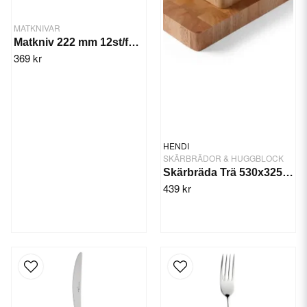
MATKNIVAR
Matkniv 222 mm 12st/fp. Manhattan
369 kr
HENDI
SKÄRBRÄDOR & HUGGBLOCK
Skärbräda Trä 530x325x45 mm
439 kr