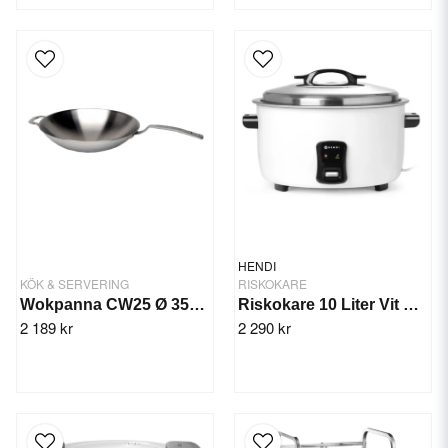
HENDI
KÖK & SERVERING
RISKOKARE
Wokpanna CW25 Ø 350 mm
Riskokare 10 Liter Vit Kitchenline
2 189 kr
2 290 kr