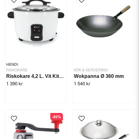
HENDI
RISKOKARE
KÖK & SERVERING
Riskokare 4,2 L. Vit Kitchenline
Wokpanna Ø 360 mm
1 390 kr
1 540 kr
-60%