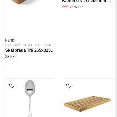
Kantin GN 1/1-200 mm GTSWT
299 kr
769 kr
HENDI
SKÄRBRÄDOR & HUGGBLOCK
Skärbräda Trä 265x325x45 mm
239 kr