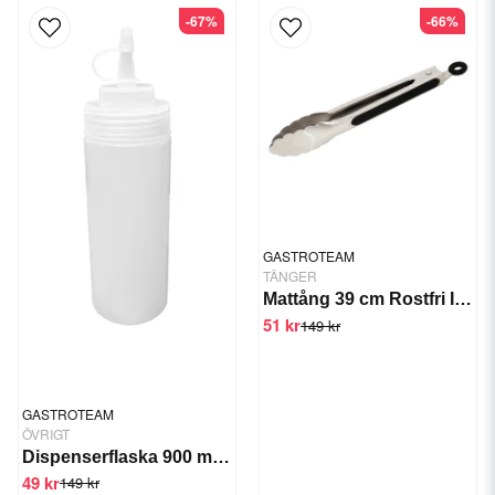
-67%
-66%
GASTROTEAM
TÄNGER
Mattång 39 cm Rostfri Inkl. Hängögla
51 kr
149 kr
GASTROTEAM
ÖVRIGT
Dispenserflaska 900 ml Dressing/sås
49 kr
149 kr