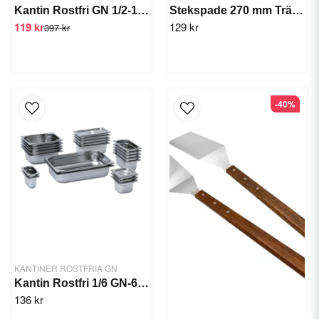
Kantin Rostfri GN 1/2-150 mm
Stekspade 270 mm Trähandtag
119 kr
129 kr
397 kr
-40%
KANTINER ROSTFRIA GN
Kantin Rostfri 1/6 GN-65 mm
136 kr