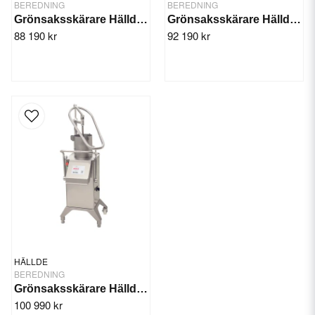
BEREDNING
BEREDNING
Grönsaksskärare Hällde RG-300i, manuell
Grönsaksskärare Hällde RG-400i Maskinbas
88 190 kr
92 190 kr
HÄLLDE
BEREDNING
Grönsaksskärare Hällde RG-400i låsbar
100 990 kr