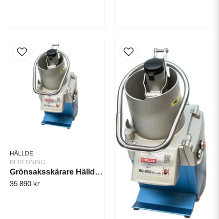
HÄLLDE
BEREDNING
Grönsaksskärare Hällde RG-250 diwash 1-fas
35 890 kr