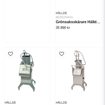
HÄLLDE
BEREDNING
Grönsaksskärare Hällde RG-250 diwash 3-fas
35 890 kr
HÄLLDE
HÄLLDE