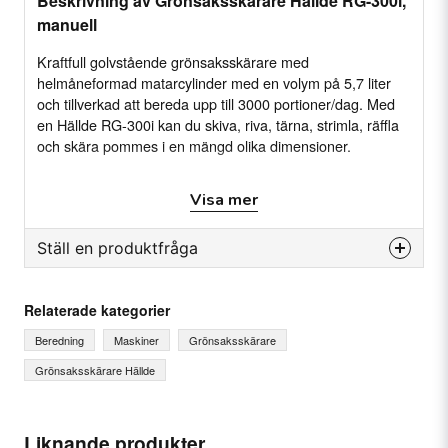
Beskrivning av Grönsaksskärare Hällde RG-300i,
manuell
Kraftfull golvstående grönsaksskärare med
helmåneformad matarcylinder med en volym på 5,7 liter
och tillverkad att bereda upp till 3000 portioner/dag. Med
en Hällde RG-300i kan du skiva, riva, tärna, strimla, räffla
och skära pommes i en mängd olika dimensioner.
Visa mer
Specifikation
Anslutning: 380-415 V. 50/60 Hz, 3-fas
Ställ en produktfråga
Hastighet: 400 varv/min
Matare: Manuell (4-hålsmatare inkl. 2 stötar )
question
Fråga oss något om denna produkten...
Matarcylindrar: Rostfritt stål
Relaterade kategorier
Motorskydd: Termiskt, underhållsfri kuggväxel.
Beredning
Maskiner
Grönsaksskärare
Grönsaksskärare Hällde
Dokumentation och media
name
Ditt namn
Produktblad
Liknande produkter