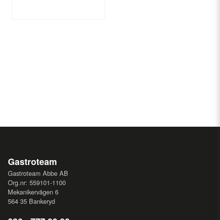
Gastroteam
Gastroteam Abbe AB
Org.nr: 559101-1100
Mekanikervägen 6
564 35 Bankeryd