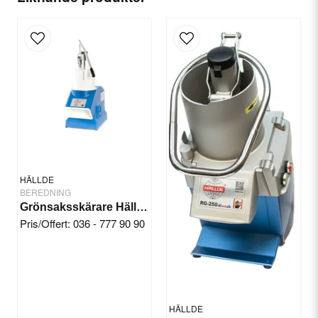
Servicemanual
(engelska)
email
E-postadress
Ja, ni får publicera min fråga
HÄLLDE
BEREDNING
Grönsaksskärare Hällde RG-7
Pris/Offert: 036 - 777 90 90
Skicka fråga
HÄLLDE