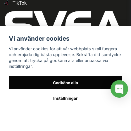
TikTok
Vi använder cookies
Vi använder cookies för att vår webbplats skall fungera
och erbjuda dig bästa upplevelse. Bekräfta ditt samtycke
genom att trycka på godkänn alla eller anpassa via
inställningar.
Godkänn alla
Inställningar
/* */
// G ADS CONVERSION PAGE --> //
// GTAG EVENT --> //
//
G TAG STYRNING --> //
// Hojtar Heatmap, Hotjar Tracking