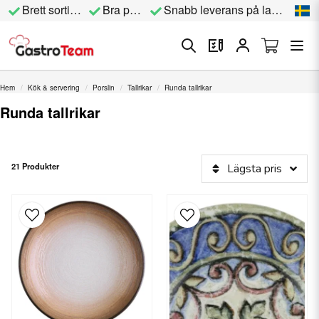
Brett sortiment
Bra priser
Snabb leverans på lagervara
Hem
Kök & servering
Porslin
Tallrikar
Runda tallrikar
Runda tallrikar
21 Produkter
Lägsta pris