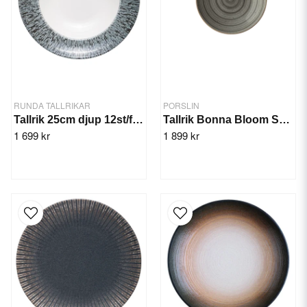
RUNDA TALLRIKAR
PORSLIN
Tallrik 25cm djup 12st/frp. Stellar Miro
Tallrik Bonna Bloom Space 28cm/6st
1 699 kr
1 899 kr