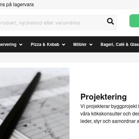
ns på lagervara
ukt, nyckelord eller varumärke
ervering
Pizza & Kebab
Möbler
Bageri, Café & Glas
Projektering
Vi projekterar byggprojekt
våra kökskonsulter och desi
leder, styr och samordnar a