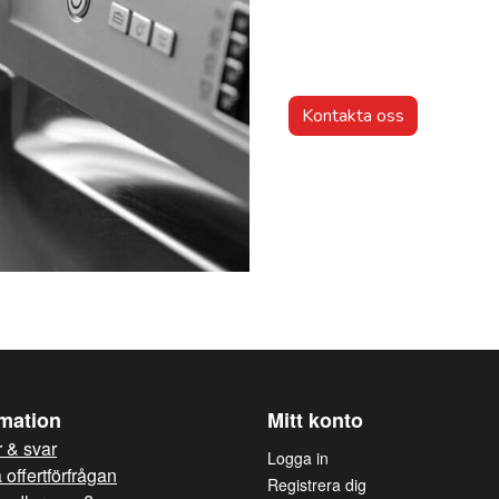
Kontakta oss
rmation
Mitt konto
 & svar
Logga in
offertförfrågan
Registrera dig