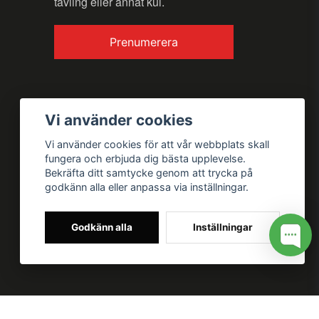
tävling eller annat kul.
Prenumerera
Vi använder cookies
Vi använder cookies för att vår webbplats skall
fungera och erbjuda dig bästa upplevelse.
Bekräfta ditt samtycke genom att trycka på
godkänn alla eller anpassa via inställningar.
Godkänn alla
Inställningar
 for my site --> //
// Google tag (gtag.js) --> //
/* SWIFFTY