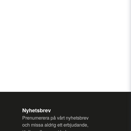
Nyhetsbrev
Prenumerera på vårt nyhetsbrev
och missa aldrig ett erbjudande,