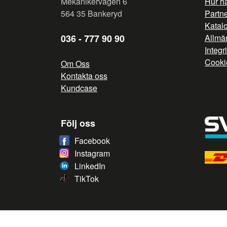
Mekanikervägen 6
Hur h
564 35 Bankeryd
Partn
Katal
036 - 777 90 90
Allmän
Integr
Cooki
Om Oss
Kontakta oss
Kundcase
Följ oss
Facebook
Instagram
LinkedIn
TikTok
/* */
// G ADS CONVERSION PAGE --> //
// GTAG EVENT --> //
/