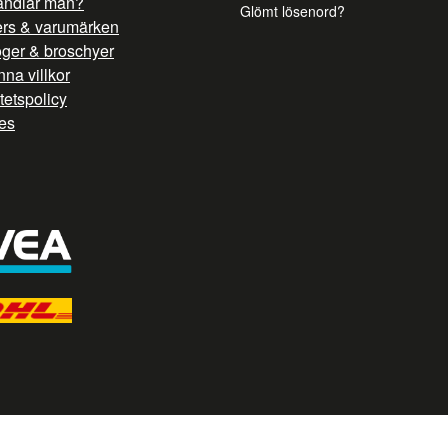
andlar man?
Glömt lösenord?
ers & varumärken
oger & broschyer
na villkor
itetspolicy
es
/ G TAG STYRNING --> //
// Hojtar Heatmap, Hotjar Tracking Code