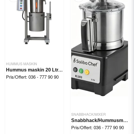
HUMMUS MASKIN
Hummus maskin 20 Ltr. 5,5 kW/400V
Pris/Offert: 036 - 777 90 90
SNABBHACK/MIXER
Snabbhack/Hummusmaskin - Saliba Chef KL103
Pris/Offert: 036 - 777 90 90