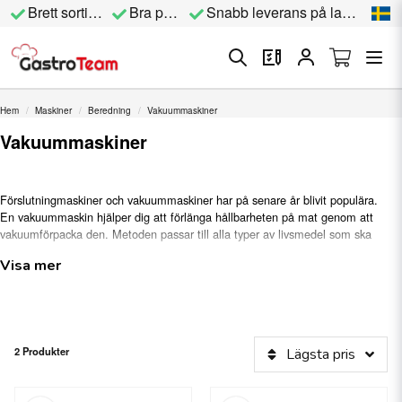
Brett sortiment
Bra priser
Snabb leverans på lagervara
Hem
Maskiner
Beredning
Vakuummaskiner
Vakuummaskiner
Förslutningmaskiner och vakuummaskiner har på senare år blivit populära.
En vakuummaskin hjälper dig att förlänga hållbarheten på mat genom att
vakuumförpacka den. Metoden passar till alla typer av livsmedel som ska
förvaras i kyl eller frys. En vakuummaskin används tillsammans med
Visa mer
vakuumplast eller vakuumpåsar. Den stora fördelen med att
vakuumförpacka mat är att den håller sig fräsch längre och det är även ett
hygieniskt sätt att vid behov förvara den på ett smart sätt.
2 Produkter
Lägsta pris