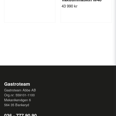
43 990 kr
Gastroteam
Gastroteam Abbe AB
Org.nr: 559101-1100
Mekanikervägen 6
564 35 Bankeryd
036 - 777 90 90