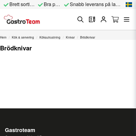
Brett sortiment
Bra priser
Snabb leverans på lagervara
Hem
Kök & servering
Köksutrustning
Knivar
Brödknivar
Brödknivar
Gastroteam