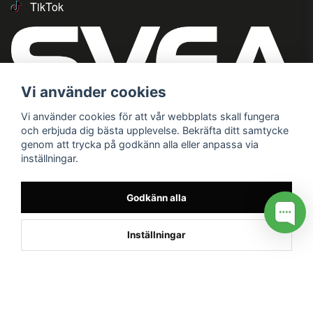
TikTok
Vi använder cookies
Vi använder cookies för att vår webbplats skall fungera
och erbjuda dig bästa upplevelse. Bekräfta ditt samtycke
genom att trycka på godkänn alla eller anpassa via
inställningar.
Godkänn alla
Inställningar
/* */
// G ADS CONVERSION PAGE --> //
// GTAG EVENT --> //
//
G TAG STYRNING --> //
// Hojtar Heatmap, Hotjar Tracking