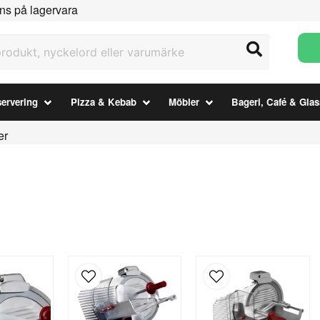
ns på lagervara
ukt, nyckelord eller varumärke
ervering
Pizza & Kebab
Möbler
Bageri, Café & Glas
er