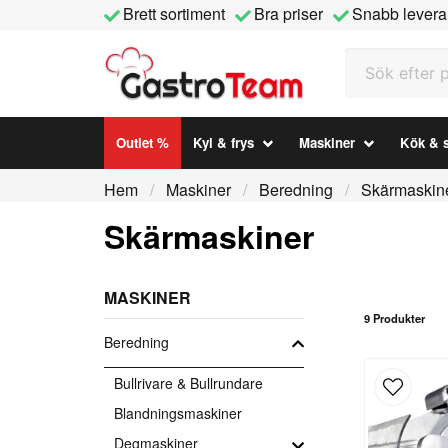
Brett sortiment
Bra priser
Snabb levera
Sök efter prod
Outlet %
Kyl & frys
Maskiner
Kök & s
Hem
Maskiner
Beredning
Skärmaskin
Skärmaskiner
MASKINER
9 Produkter
Beredning
Bullrivare & Bullrundare
Blandningsmaskiner
Degmaskiner