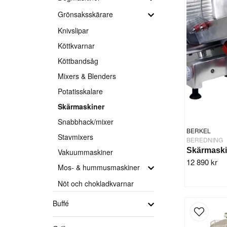
Grönsaksskärare
Knivslipar
Köttkvarnar
Köttbandsåg
Mixers & Blenders
Potatisskalare
Skärmaskiner
Snabbhack/mixer
BERKEL
Stavmixers
BEREDNING
Vakuummaskiner
12 890 kr
Mos- & hummusmaskiner
Nöt och chokladkvarnar
Buffé