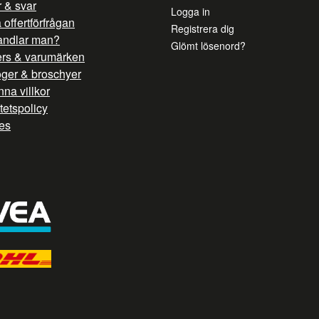
 & svar
Logga in
offertförfrågan
Registrera dig
andlar man?
Glömt lösenord?
ers & varumärken
oger & broschyer
na villkor
itetspolicy
es