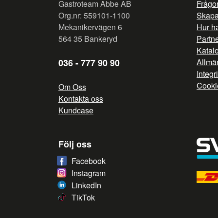
Gastroteam Abbe AB
Frågor
Org.nr: 559101-1100
Skapa 
Mekanikervägen 6
Hur h
564 35 Bankeryd
Partn
Katal
036 - 777 90 90
Allmän
Integr
Cooki
Om Oss
Kontakta oss
Kundcase
Följ oss
Facebook
Instagram
LinkedIn
TikTok