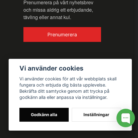
Prenumerera på vårt nyhetsbrev
och missa aldrig ett erbjudande,
tävling eller annat kul.
Prenumerera
Vi använder cookies
Vi använder cookies för att vår webbplats skall
fungera och erbjuda dig bästa upplevelse.
Bekräfta ditt samtycke genom att trycka på
godkänn alla eller anpassa via inställningar.
Godkänn alla
Inställningar