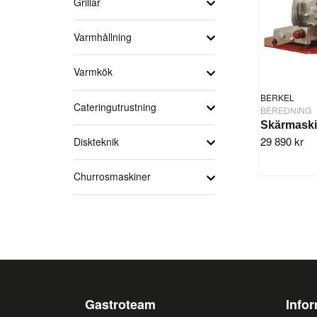
Grillar
Varmhållning
Varmkök
BERKEL
Cateringutrustning
BEREDNING
29 890 kr
Diskteknik
Churrosmaskiner
Gastroteam
Info