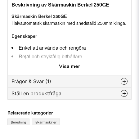
Beskrivning av Skärmaskin Berkel 250GE
Skärmaskin Berkel 250GE
Halvautomatisk skärmaskin med snedställd 250mm klinga.
Egenskaper
Enkel att använda och rengöra
Rejäl och stryktålig bithållare
Inbyggd slipapparat
Visa mer
Inbyggd nollspänningsbrytare
Frågor & Svar (1)
Specifikation
Ställ en produktfråga
Mått: 520 x 400 x 350 mm
Henry Huuva frågade
för 3 år sedan
Klingstorlek: Ø250 mm
question
Vad innebär halvautomatisk? Hur lång är
Fråga oss något om denna produkten...
Kapacitet: (diameter) 185 mm
Relaterade kategorier
leveranstiden?
Kapacitet: (rektangulärt) 185 x 210 mm
Beredning
Skärmaskiner
Skivtjocklek: 0 - 16
Butiken svarade
Motor - klinga: 0.154 kW
Leveranstiden är 1-5 Arbetsdagar.
Modell: 250GE