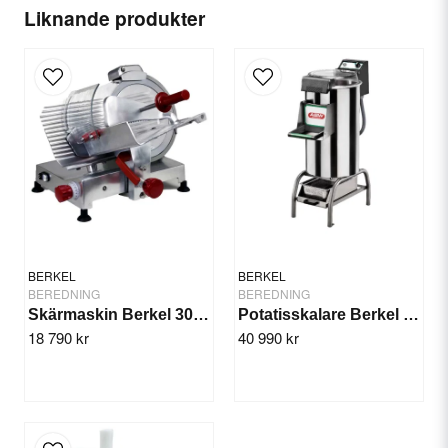
name
Ditt namn
Liknande produkter
Vikt: 13 kg
CE-Godkänd: CE
email
E-postadress
Ja, ni får publicera min fråga
BERKEL
BERKEL
BEREDNING
BEREDNING
Skärmaskin Berkel 300GE
Potatisskalare Berkel PP18
18 790 kr
40 990 kr
Skicka fråga