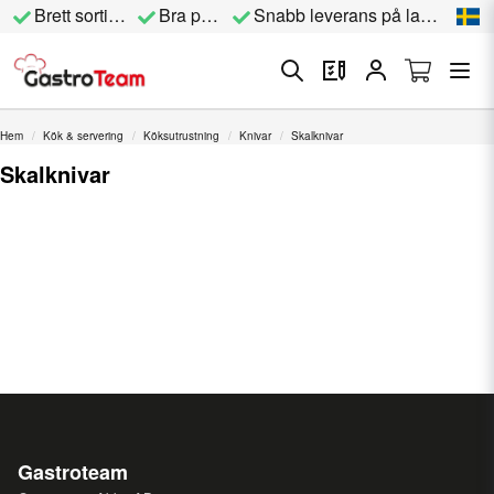
Brett sortiment
Bra priser
Snabb leverans på lagervara
Hem
Kök & servering
Köksutrustning
Knivar
Skalknivar
Skalknivar
Gastroteam