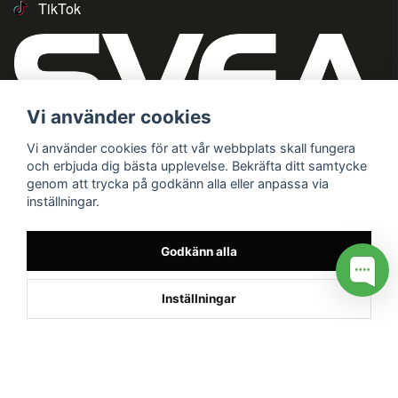
TikTok
Vi använder cookies
Vi använder cookies för att vår webbplats skall fungera
och erbjuda dig bästa upplevelse. Bekräfta ditt samtycke
genom att trycka på godkänn alla eller anpassa via
inställningar.
Godkänn alla
Inställningar
/* */
// G ADS CONVERSION PAGE --> //
// GTAG EVENT --> //
//
G TAG STYRNING --> //
// Hojtar Heatmap, Hotjar Tracking