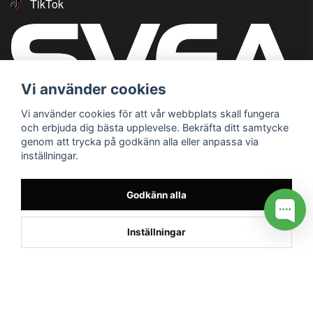
TikTok
Vi använder cookies
Vi använder cookies för att vår webbplats skall fungera
och erbjuda dig bästa upplevelse. Bekräfta ditt samtycke
genom att trycka på godkänn alla eller anpassa via
inställningar.
Godkänn alla
Inställningar
/* */
// G ADS CONVERSION PAGE --> //
// GTAG EVENT --> //
//
G TAG STYRNING --> //
// Hojtar Heatmap, Hotjar Tracking
Code for my site --> //
// Google tag (gtag.js) --> //
/* SWIFFTY