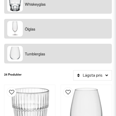
Whiskeyglas
Ölglas
Tumblerglas
24 Produkter
Lägsta pris