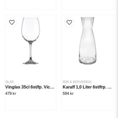
GLAS
KÖK & SERVERING
Vinglas 35cl 6st/fp. Vicrila
Karaff 1,0 Liter 6st/frp. Ypsilon
479 kr
594 kr