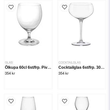
GLAS
COCKTAILGLAS
Ölkupa 60cl 6st/frp. Pivo Rona
Cocktailglas 6st/frp. 30,5 cl Bartender
354 kr
354 kr