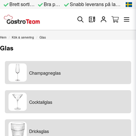
Brett sortiment
Bra priser
Snabb leverans på lagervara
Hem
Kök & servering
Glas
Glas
Champagneglas
Cocktailglas
Dricksglas