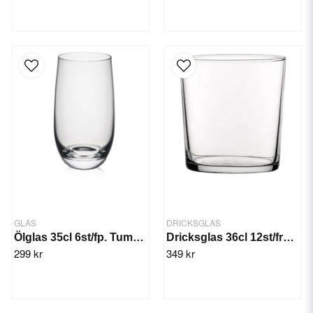
GLAS
DRICKSGLAS
Ölglas 35cl 6st/fp. Tumbler Rona
Dricksglas 36cl 12st/frp. Vicrila
299 kr
349 kr