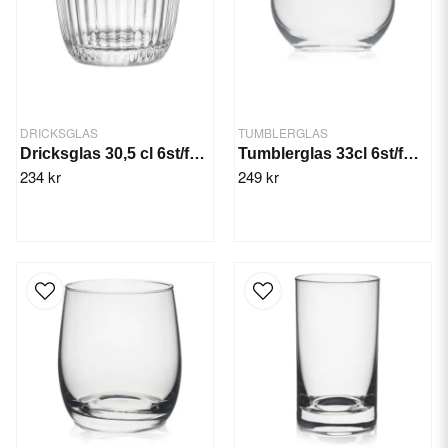
DRICKSGLAS
TUMBLERGLAS
Dricksglas 30,5 cl 6st/frp. Barshine
Tumblerglas 33cl 6st/fp. Rona Wine
234 kr
249 kr