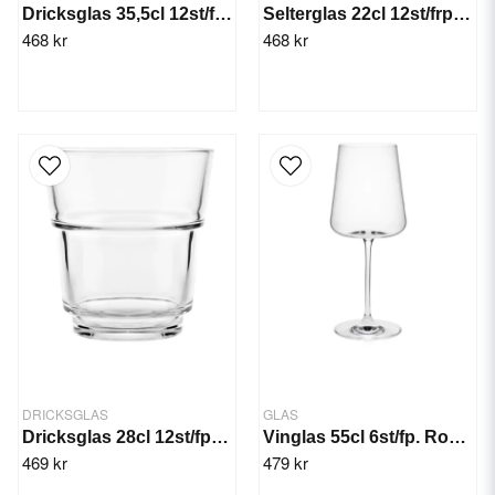
Dricksglas 35,5cl 12st/frp. Bodega
Selterglas 22cl 12st/frp. Islande Arc
468 kr
468 kr
DRICKSGLAS
GLAS
Dricksglas 28cl 12st/fp. Rocky
Vinglas 55cl 6st/fp. Rona Mode
469 kr
479 kr