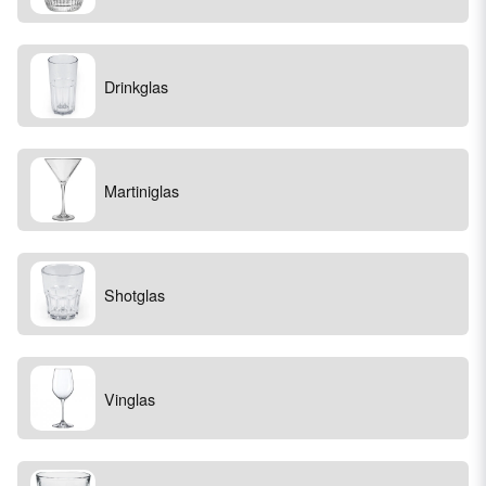
Drinkglas
Martiniglas
Shotglas
Vinglas