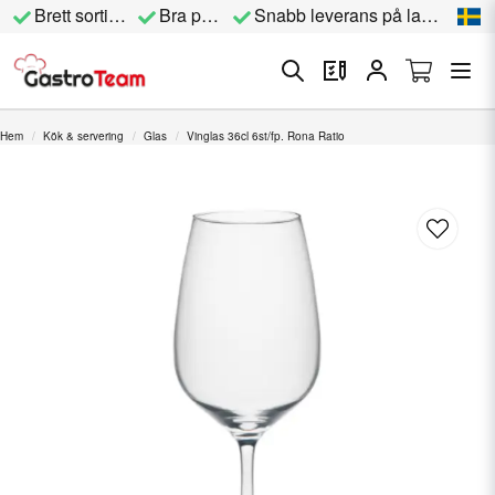
Brett sortiment
Bra priser
Snabb leverans på lagervara
Hem
Kök & servering
Glas
Vinglas 36cl 6st/fp. Rona Ratio