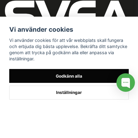
Vi använder cookies
Vi använder cookies för att vår webbplats skall fungera
och erbjuda dig bästa upplevelse. Bekräfta ditt samtycke
genom att trycka på godkänn alla eller anpassa via
inställningar.
Godkänn alla
Inställningar
/* */
// G ADS CONVERSION PAGE --> //
// GTAG EVENT --> //
//
G TAG STYRNING --> //
// Hojtar Heatmap, Hotjar Tracking
Code for my site --> //
// Google tag (gtag.js) --> //
/* SWIFFTY
SLIDER*/