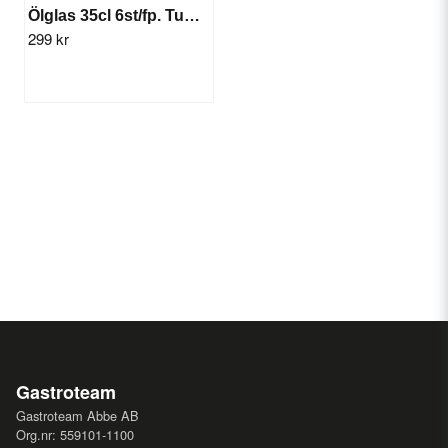
Ölglas 35cl 6st/fp. Tumbler Rona
299 kr
Gastroteam
Gastroteam Abbe AB
Org.nr: 559101-1100