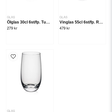
GLAS
GLAS
Ölglas 30cl 6st/fp. Tumbler Rona
Vinglas 55cl 6st/fp. Rona Mode
279 kr
479 kr
Skicka fråga
GLAS