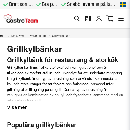
Brett sortiment
Bra priser
Snabb leverans på lagervara
Hem
Kyl & Frys
Kylutrustning
Grillkylbänkar
Grillkylbänkar
Grillkylbänk för restaurang & storkök
Grillkylbänkar finns i olika storlekar och konfigurationer och är
tillverkade av rostfritt stål in- och utvändigt för att underlätta rengöring.
En grillkylbänk är en typ av utrustning som används i kommersiella
kök och restauranger för att förvara och förbereda livsmedel inför
grillning eller tillagning på en grill. Denna typ av utrustning är
vanligtvis en kombination av en kyl- och frysenhet tillsammans med en
arbetsyta och en grill.
Visa mer
Här är några vanliga funktioner och användningar för en
grillkylbänk:
Populära grillkylbänkar
Förvaring:
Grillkylbänken har en kyl- och frysenhet