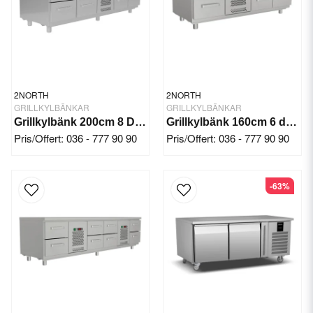
Dessa enheter är särskilt användbara i kök där grillning är en vanlig
tillagningsmetod, eftersom de ger en centraliserad arbetsyta och
förvaring för alla nödvändiga ingredienser och redskap. De hjälper
också till att hålla maten vid rätt temperaturer för att uppfylla
livsmedelssäkerhetsstandarder.
2NORTH
2NORTH
GRILLKYLBÄNKAR
GRILLKYLBÄNKAR
Grillkylbänk 200cm 8 Draglådor
Grillkylbänk 160cm 6 draglådor
Pris/Offert: 036 - 777 90 90
Pris/Offert: 036 - 777 90 90
-63%