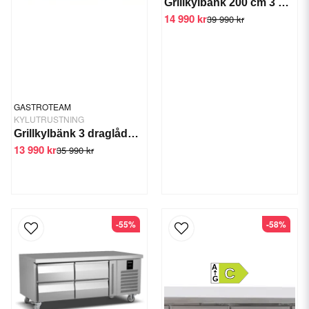
Grillkylbänk 200 cm 3 draglådor -2/+6
14 990 kr
39 990 kr
GASTROTEAM
KYLUTRUSTNING
Grillkylbänk 3 draglådor 1795 mm
13 990 kr
35 990 kr
-55%
-58%
A
C
G