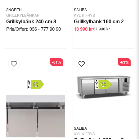
2NORTH
SALIBA
GRILLKYLBÄNKAR
KYL & FRYS
Grillkylbänk 240 cm 8 draglådor, kompressor
Grillkylbänk 160 cm 2 draglådor -2/+6 °C
Pris/Offert: 036 - 777 90 90
13 990 kr
37 990 kr
-61%
-63%
A
A
C
C
G
G
SALIBA
KYL & FRYS