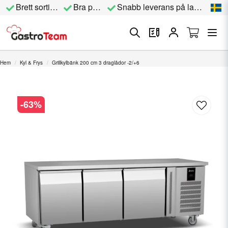
Brett sortiment
Bra priser
Snabb leverans på lagervara
Hem
Kyl & Frys
Grillkylbänk 200 cm 3 draglådor -2/+6
-
63
%