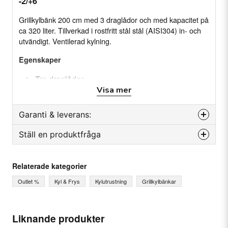
-2/+6
Grillkylbänk 200 cm med 3 draglådor och med kapacitet på
ca 320 liter. Tillverkad i rostfritt stål stål (AISI304) in- och
utvändigt. Ventilerad kylning.
Egenskaper
Tre draglådor
Visa mer
Kapacitet på ca 320 liter
1/1 GN kantiner upp till 200 mm djup
Garanti & leverans:
Tydligt digital Evaco-display
Ställ en produktfråga
Ventilerad kylning
Reservdelsgaranti
Kompressor höger
Månader
12
question
Fråga oss något om denna produkten...
Konstruktion helt i rostfritt stål in- och utvändigt
Relaterade kategorier
Outlet %
Kyl & Frys
Kylutrustning
Grillkylbänkar
Specifikation
Produkttyp: Grillkylbänk
Watt: 395 W
name
Ditt namn
Liknande produkter
Kapacitet: 320 Liter
Temperatur: -2/+6°C