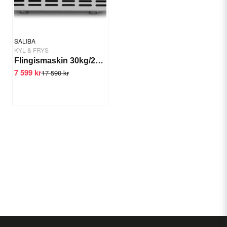
SALIBA
KYL & FRYS
Flingismaskin 30kg/24tim GTS-IMS-30
7 599 kr
17 590 kr