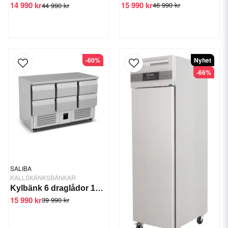
15 990 kr
14 990 kr
46 990 kr
44 990 kr
-60%
Nyhet
-66%
SALIBA
KALLSKÄNKSBÄNKAR
Kylbänk 6 draglådor 136 5 CM
15 990 kr
39 990 kr