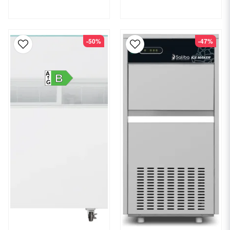
-50%
-47%
A
B
G