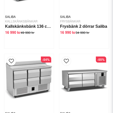
SALIBA
SALIBA
KALLSKÄNKSBÄNKAR
FRYSBÄNKAR
Kallskänksbänk 136 cm 2 dörrar 1/3GN
Frysbänk 2 dörrar Saliba
16 990 kr
16 990 kr
49 990 kr
34 990 kr
-54%
-55%