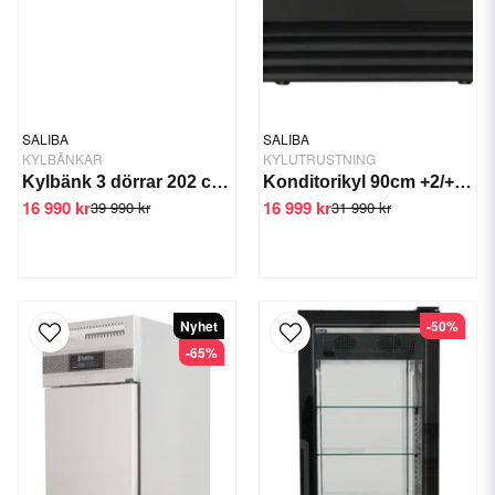
SALIBA
SALIBA
KYLBÄNKAR
KYLUTRUSTNING
Kylbänk 3 dörrar 202 cm Höger Ho
Konditorikyl 90cm +2/+8 C 480W
16 990 kr
16 999 kr
39 990 kr
31 990 kr
Nyhet
-50%
-65%