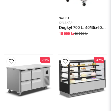
SALIBA
KYLSKÅP
Degkyl 700 L. 40/45x60 cm, +2/+8°C
15 999 kr
46 990 kr
-51%
-47%