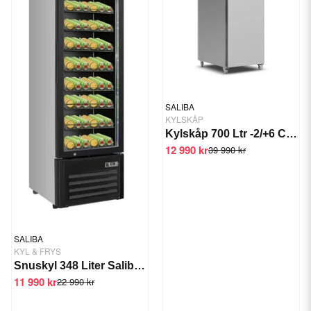
SALIBA
KYLSKÅP
Kylskåp 700 Ltr -2/+6 C 370 W
12 990 kr
39 990 kr
SALIBA
KYL & FRYS
Snuskyl 348 Liter Saliba SC-388V
11 990 kr
22 990 kr