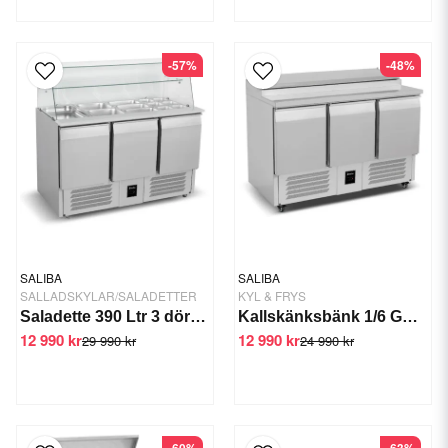
-57%
-48%
SALIBA
SALIBA
SALLADSKYLAR/SALADETTER
KYL & FRYS
Saladette 390 Ltr 3 dörrar Glasöverdel
Kallskänksbänk 1/6 GN 3 dörrar PS300
12 990 kr
12 990 kr
29 990 kr
24 990 kr
-60%
-63%