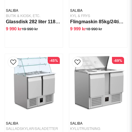
SALIBA
SALIBA
BUTIK & KIOSK, ETC.
KYL & FRYS
Glassdisk 282 liter 1186 mm
Flingmaskin 85kg/24tim GTS-IMS-85
9 990 kr
9 999 kr
19 990 kr
18 990 kr
-45%
-69%
SALIBA
SALIBA
SALLADSKYLAR/SALADETTER
KYLUTRUSTNING