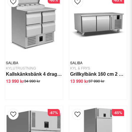
SALIBA
SALIBA
KYLUTRUSTNING
KYL & FRYS
Kallskänksbänk 4 draglådor +2/+6 °C
Grillkylbänk 160 cm 2 draglådor -2/+6 °C
13 990 kr
13 990 kr
34 990 kr
37 990 kr
-67%
-65%