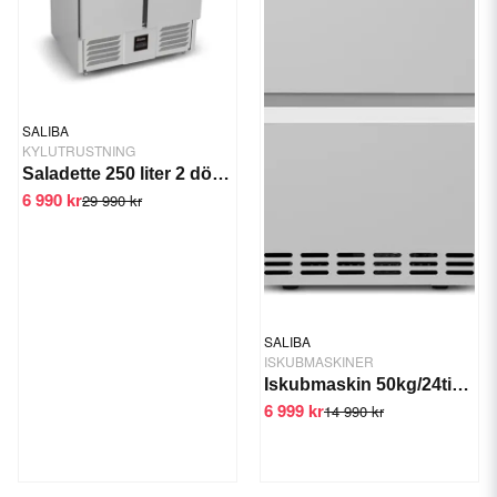
SALIBA
KYLUTRUSTNING
Saladette 250 liter 2 dörrar +2/+6 C
6 990 kr
29 990 kr
SALIBA
ISKUBMASKINER
Iskubmaskin 50kg/24tim GTS-IM-50
6 999 kr
14 990 kr