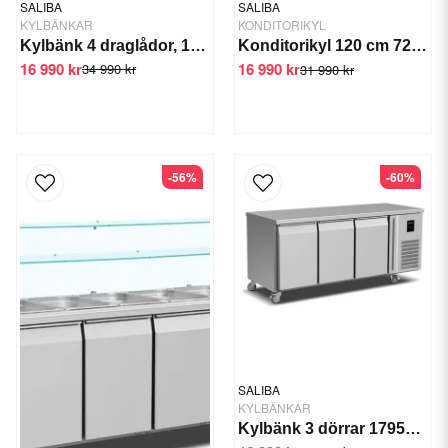
SALIBA
SALIBA
KYLBÄNKAR
KONDITORIKYL
Kylbänk 4 draglådor, 136 cm
Konditorikyl 120 cm 720 Ltr
16 990 kr
16 990 kr
34 990 kr
31 990 kr
-56%
-60%
SALIBA
KYLBÄNKAR
Kylbänk 3 dörrar 1795mm Saliba