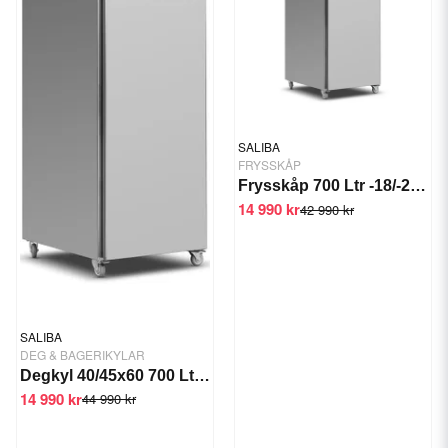
SALIBA
FRYSSKÅP
Frysskåp 700 Ltr -18/-22 C 550 W
14 990 kr
42 990 kr
SALIBA
DEG & BAGERIKYLAR
Degkyl 40/45x60 700 Ltr 370W
14 990 kr
44 990 kr