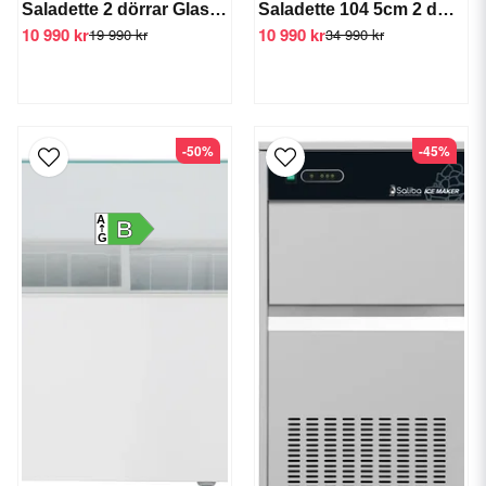
Saladette 2 dörrar Glasöverdel
Saladette 104 5cm 2 dörrar +2/+6 C
10 990 kr
10 990 kr
19 990 kr
34 990 kr
-50%
-45%
A
B
G