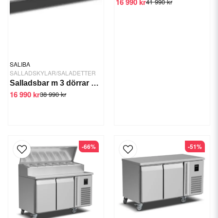
16 990 kr
41 990 kr
SALIBA
SALLADSKYLAR/SALADETTER
Salladsbar m 3 dörrar glas topp
16 990 kr
38 990 kr
-66%
-51%