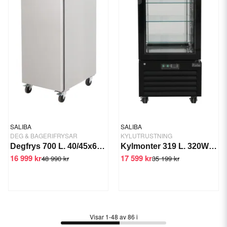
SALIBA
SALIBA
DEG & BAGERIFRYSAR
KYLUTRUSTNING
Degfrys 700 L. 40/45x60 cm, -18/-22 °C
Kylmonter 319 L. 320W - Vertikal
16 999 kr
17 599 kr
48 990 kr
35 199 kr
Visar 1-48 av 86 i