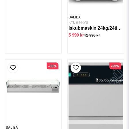
SALIBA
KYL & FRYS
Iskubmaskin 24kg/24tim GTS-IM-20
5 999 kr
12 990 kr
-68%
-53%
SALIBA