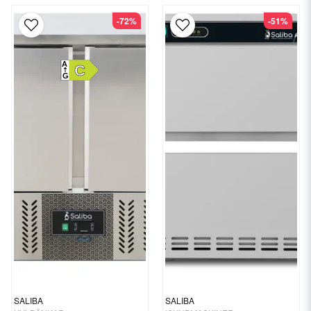
-72%
-51%
A
C
G
SALIBA
SALIBA