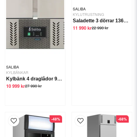
SALIBA
KYLUTRUSTNING
Saladette 3 dörrar 1365x700x885 mm
11 990 kr
22 990 kr
SALIBA
KYLBÄNKAR
Kylbänk 4 draglådor 90 cm
10 999 kr
27 990 kr
-48%
-68%