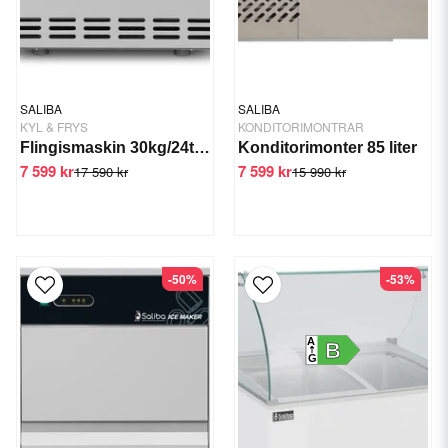
SALIBA
SALIBA
KYL & FRYS
KONDITORIMONTRAR
Flingismaskin 30kg/24tim GTS-IMS-30
Konditorimonter 85 liter
7 599 kr
7 599 kr
17 590 kr
15 990 kr
-50%
-53%
A
B
G