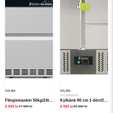
A
C
G
SALIBA
SALIBA
KYLBÄNKAR
Flingismaskin 50kg/24tim GTS-IMS-50
Kylbänk 90 cm 1 dörr/2 draglådor
8 999 kr
8 999 kr
17 990 kr
25 990 kr