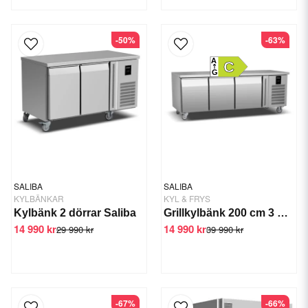
-50%
-63%
A
C
G
SALIBA
SALIBA
KYLBÄNKAR
KYL & FRYS
Kylbänk 2 dörrar Saliba
Grillkylbänk 200 cm 3 draglådor -2/+6
14 990 kr
14 990 kr
29 990 kr
39 990 kr
-67%
-66%