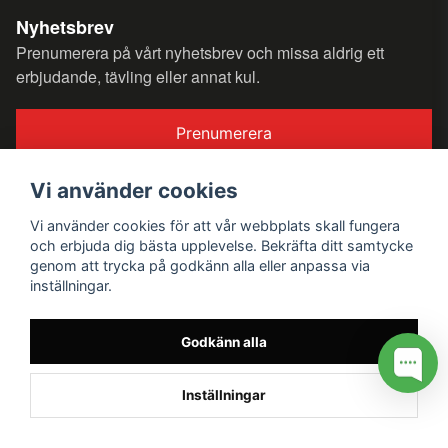
Nyhetsbrev
Prenumerera på vårt nyhetsbrev och missa aldrig ett
erbjudande, tävling eller annat kul.
Prenumerera
Vi använder cookies
Följ oss
Vi använder cookies för att vår webbplats skall fungera
Facebook
och erbjuda dig bästa upplevelse. Bekräfta ditt samtycke
Instagram
genom att trycka på godkänn alla eller anpassa via
inställningar.
LinkedIn
TikTok
Godkänn alla
Inställningar