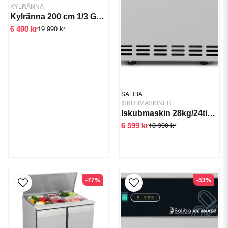
KYLRÄNNA
Kylränna 200 cm 1/3 GN GTS-VRX2000
6 490 kr
19 990 kr
SALIBA
ISKUBMASKINER
Iskubmaskin 28kg/24tim GTS-IM-26
6 599 kr
13 990 kr
-77%
-53%