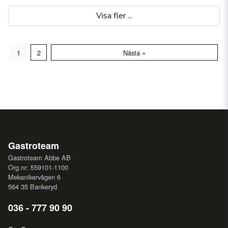
Visa fler ...
1
2
Nästa »
Gastroteam
Gastroteam Abbe AB
Org.nr: 559101-1100
Mekanikervägen 6
564 35 Bankeryd
036 - 777 90 90