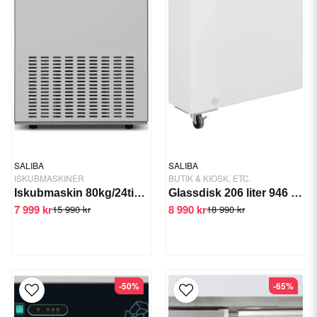
SALIBA
SALIBA
ISKUBMASKINER
BUTIK & KIOSK, ETC.
Iskubmaskin 80kg/24tim GTS-IM-80A
Glassdisk 206 liter 946 mm
7 999 kr
8 990 kr
15 990 kr
18 990 kr
-50%
-65%