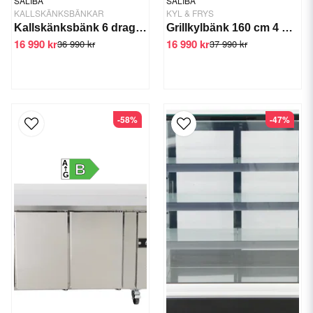
SALIBA
SALIBA
KALLSKÄNKSBÄNKAR
KYL & FRYS
Kallskänksbänk 6 draglådor +2/+6 C
Grillkylbänk 160 cm 4 draglådor -2/+6 C
16 990 kr
16 990 kr
36 990 kr
37 990 kr
-58%
-47%
A
B
G