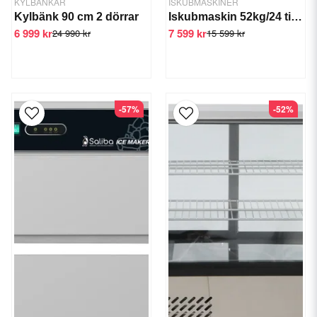
KYLBÄNKAR
ISKUBMASKINER
Kylbänk 90 cm 2 dörrar
Iskubmaskin 52kg/24 tim GTS-IM-52L
6 999 kr
7 599 kr
24 990 kr
15 599 kr
-57%
-52%