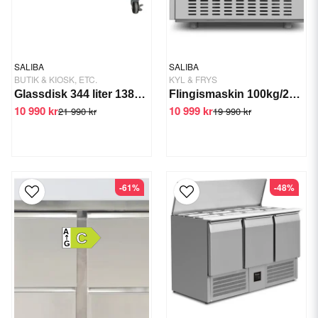
SALIBA
SALIBA
BUTIK & KIOSK, ETC.
KYL & FRYS
Glassdisk 344 liter 1386 mm
Flingismaskin 100kg/24tim GTS-IMS-100
10 990 kr
10 999 kr
21 990 kr
19 990 kr
-61%
-48%
A
C
G