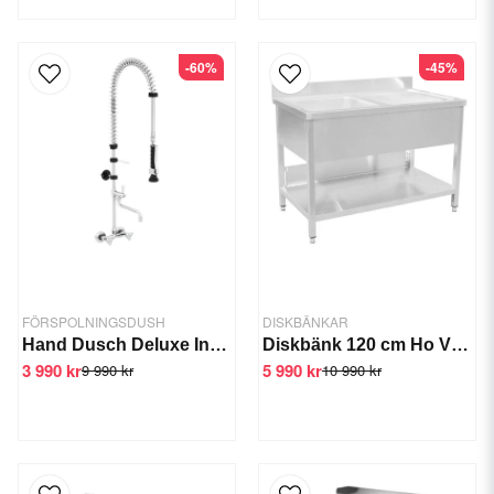
-60%
-45%
FÖRSPOLNINGSDUSH
DISKBÄNKAR
Hand Dusch Deluxe Inkl. blandare
Diskbänk 120 cm Ho Vänster
3 990 kr
5 990 kr
9 990 kr
10 990 kr