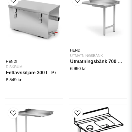
HENDI
UTMATNINGSBÄNK
HENDI
Utmatningsbänk 700 mm Höger
DISKRUM
6 990 kr
Fettavskiljare 300 L. Profi Line
6 549 kr