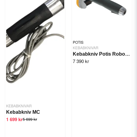
POTIS
KEBABKNIVAR
Kebabkniv Potis Robocut H 7000
7 390 kr
KEBABKNIVAR
Kebabkniv MC
1 699 kr
5 699 kr