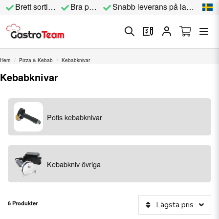
Brett sortiment
Bra priser
Snabb leverans på lagervara
Hem
Pizza & Kebab
Kebabknivar
Kebabknivar
Potis kebabknivar
Kebabkniv övriga
6 Produkter
Lägsta pris