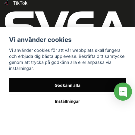
TikTok
Vi använder cookies
Vi använder cookies för att vår webbplats skall fungera
och erbjuda dig bästa upplevelse. Bekräfta ditt samtycke
genom att trycka på godkänn alla eller anpassa via
inställningar.
Godkänn alla
Inställningar
/* */
// G ADS CONVERSION PAGE --> //
// GTAG EVENT --> //
//
G TAG STYRNING --> //
// Hojtar Heatmap, Hotjar Tracking