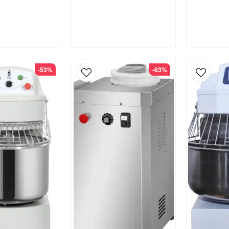
-53%
-63%