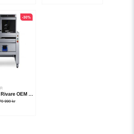
-30%
ER
Bullrullare Rivare OEM BM2AS
70 990 kr