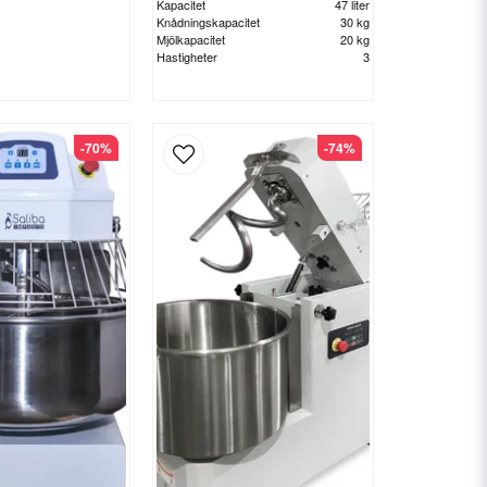
Kapacitet
47 liter
Knådningskapacitet
30 kg
Mjölkapacitet
20 kg
Hastigheter
3
-70%
-74%