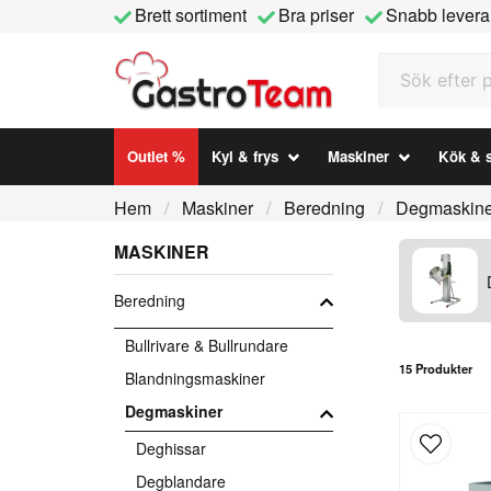
Brett sortiment
Bra priser
Snabb levera
Sök efter prod
Outlet %
Kyl & frys
Maskiner
Kök & s
Hem
Maskiner
Beredning
Degmaskine
MASKINER
Beredning
Bullrivare & Bullrundare
15 Produkter
Blandningsmaskiner
Degmaskiner
Deghissar
Degblandare