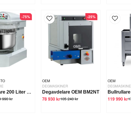
-75%
-25%
STO
OEM
OEM
RE
DEGMASKINER
DEGMASKIN
Degblandare 200 Liter DH-200
Degavdelare OEM BM2NT
78 930 kr
119 990 kr
9 990 kr
105 240 kr
1