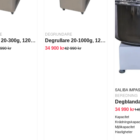
E
DEGRUNDARE
Degrullare 20-300g, 1200 bollar/tim.
Degrullare 20-1000g, 1200 bollar/tim.
34 900 kr
990 kr
42 990 kr
SALIBA IMPA
BEREDNING
34 990 kr
14
Kapacitet
Knådningskapaci
Mjölkapacitet
Hastigheter