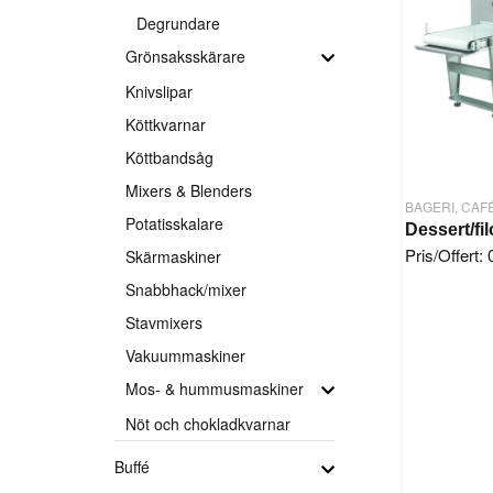
Degrundare
Grönsaksskärare
Knivslipar
Köttkvarnar
Köttbandsåg
Mixers & Blenders
BAGERI, CAF
Potatisskalare
Pris/Offert:
Skärmaskiner
Snabbhack/mixer
Stavmixers
Vakuummaskiner
Mos- & hummusmaskiner
Nöt och chokladkvarnar
Buffé