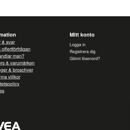
rmation
Mitt konto
 & svar
Logga in
offertförfrågan
Registrera dig
andlar man?
Glömt lösenord?
ers & varumärken
oger & broschyer
na villkor
itetspolicy
es