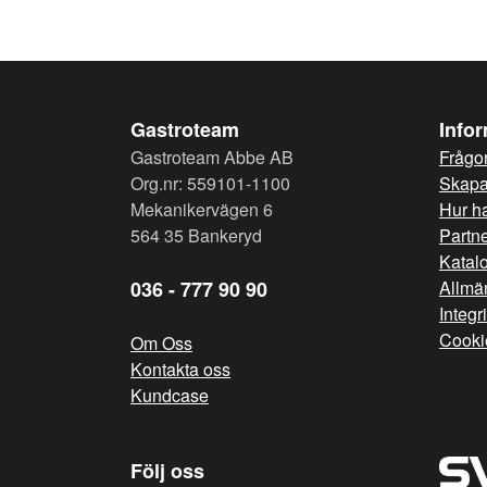
Gastroteam
Info
Gastroteam Abbe AB
Frågor
Org.nr: 559101-1100
Skapa 
Mekanikervägen 6
Hur h
564 35 Bankeryd
Partn
Katal
036 - 777 90 90
Allmän
Integr
Cooki
Om Oss
Kontakta oss
Kundcase
Följ oss