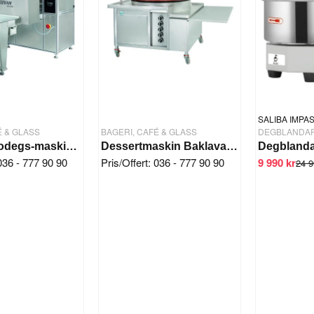
SALIBA IMPA
É & GLASS
BAGERI, CAFÉ & GLASS
DEGBLANDA
Dessert/filodegs-maskin Baklava
Dessertmaskin Baklava/Kadaifi 10-15 kg
Degblandar
 036 - 777 90 90
Pris/Offert: 036 - 777 90 90
9 990 kr
24 9