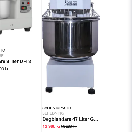
STO
RE
e 8 liter DH-8
90 kr
SALIBA IMPASTO
BEREDNING
Degblandare 47 Liter GTS-HT40S
12 990 kr
39 990 kr