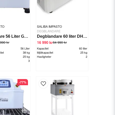
STO
SALIBA IMPASTO
DEGBLANDARE
Degblandare 56 Liter GTS-HT50S
Degblandare 60 liter DH-60AT
16 990 kr
990 kr
64 990 kr
56 Liter
Kapacitet
60 liter
tet
38 kg
Mjölkapacitet
25 kg
25 kg
Hastigheter
2
3
-77%