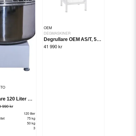
OEM
DEGMASKINER
Degrullare OEM AS/T, 50-300 gr
41 990 kr
STO
Degblandare 120 Liter GTS-HT120S
9 990 kr
120 liter
tet
75 kg
50 kg
3