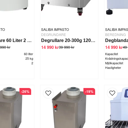
STO
SALIBA IMPASTO
SALIBA IMPA
DEGRUNDARE
BEREDNING
Degblandare 60 Liter 2 vxl/timer
Degrullare 20-300g 1200 bollar/tim SALIBA IMPASTO
14 990 kr
14 990 kr
990 kr
39 990 kr
49 
60 liter
Kapacitet
25 kg
Knådningskapaci
2
Mjölkapacitet
Hastigheter
-26%
-19%