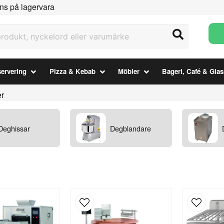
ns på lagervara
ukt, nyckelord eller varumärke
ervering
Pizza & Kebab
Möbler
Bageri, Café & Glas
r
Deghissar
Degblandare