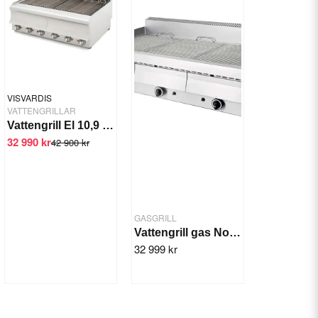
VISVARDIS
VATTENGRILLAR
Vattengrill El 10,9 kW GED 870 CAT
32 990 kr
42 900 kr
GASGRILL
Vattengrill gas North T703, 3-zon 33 kW
32 999 kr