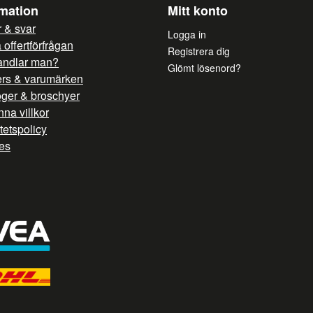
rmation
Mitt konto
 & svar
Logga in
offertförfrågan
Registrera dig
andlar man?
Glömt lösenord?
ers & varumärken
oger & broschyer
na villkor
itetspolicy
es