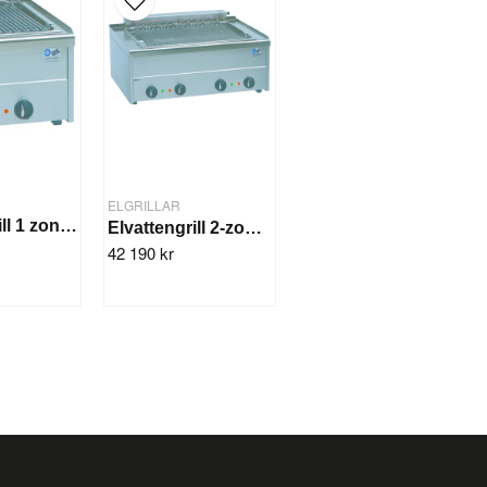
ELGRILLAR
Elvattengrill 1 zon 4 kW GN 1/1-100 mm
Elvattengrill 2-zon 8,16 kW/400 V
42 190 kr