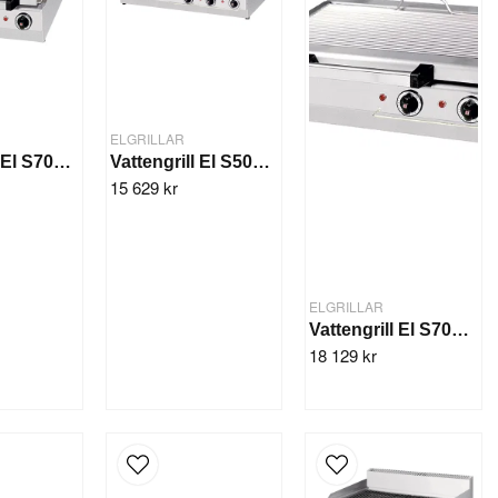
ELGRILLAR
Vattengrill El S700, 2 zon, 8,1 kW
Vattengrill El S500 3 zon, 10,0 kW
15 629 kr
ELGRILLAR
Vattengrill El S700, 2 zon, 11,1 kW
18 129 kr