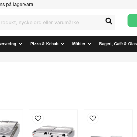
ns på lagervara
ukt, nyckelord eller varumärke
ervering
Pizza & Kebab
Möbler
Bageri, Café & Glas