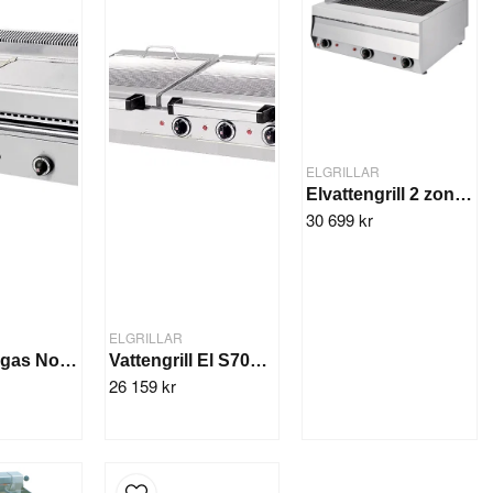
ELGRILLAR
Elvattengrill 2 zon, 65x70x30 cm
30 699 kr
ELGRILLAR
Vattengrill gas North V25, 2-zon 15,9 kW
Vattengrill El S700, 3 zon, 16,2 kW
26 159 kr