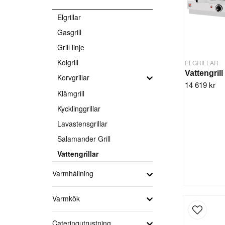
Elgrillar
Gasgrill
Grill linje
Kolgrill
ELGRILLAR
Korvgrillar
14 619 kr
Klämgrill
Kycklinggrillar
Lavastensgrillar
Salamander Grill
Vattengrillar
Varmhållning
Varmkök
Cateringutrustning