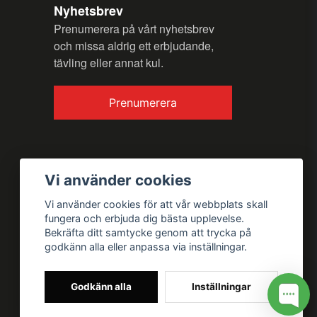
Nyhetsbrev
Prenumerera på vårt nyhetsbrev
och missa aldrig ett erbjudande,
tävling eller annat kul.
Prenumerera
Vi använder cookies
Vi använder cookies för att vår webbplats skall
fungera och erbjuda dig bästa upplevelse.
Bekräfta ditt samtycke genom att trycka på
godkänn alla eller anpassa via inställningar.
Godkänn alla
Inställningar