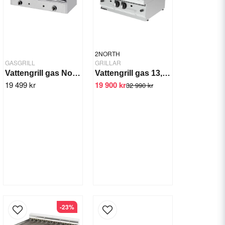
2NORTH
GASGRILL
GRILLAR
Vattengrill gas North V20, 2-zon 18 kW
Vattengrill gas 13,8 kW 2 brännare
19 499 kr
19 900 kr
32 990 kr
-23%