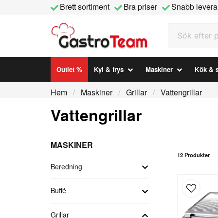
Brett sortiment
Bra priser
Snabb levera
Sök efter prod
Outlet %
Kyl & frys
Maskiner
Kök & s
Hem
Maskiner
Grillar
Vattengrillar
Vattengrillar
MASKINER
12 Produkter
Beredning
Buffé
Grillar