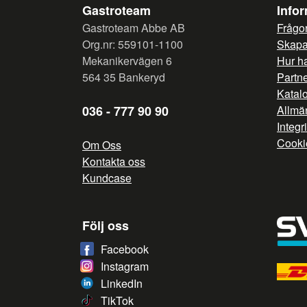
Gastroteam
Info
Gastroteam Abbe AB
Frågor
Org.nr: 559101-1100
Skapa 
Mekanikervägen 6
Hur h
564 35 Bankeryd
Partn
Katal
036 - 777 90 90
Allmän
Integr
Cooki
Om Oss
Kontakta oss
Kundcase
Följ oss
Facebook
Instagram
LinkedIn
TikTok