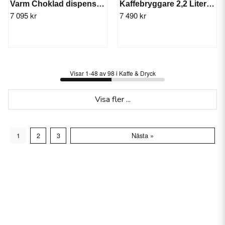
Varm Choklad dispenser 10L Chocolady
Kaffebryggare 2,2 Liter Crem Termos A TK
7 095 kr
7 490 kr
Visar 1-48 av 98 i Kaffe & Dryck
Visa fler ...
1
2
3
Nästa »