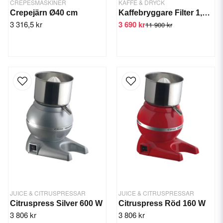
CREPESMASKINER
KAFFE & DRYCK
Crepejärn Ø40 cm
Kaffebryggare Filter 1,8 L
3 316,5 kr
3 690 kr
11 900 kr
JUICE & CITRUSPRESSAR
JUICE & CITRUSPRESSAR
Citruspress Silver 600 W
Citruspress Röd 160 W
3 806 kr
3 806 kr