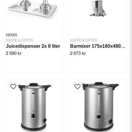
HENDI
KAFFE & DRYCK
KAFFE & DRYCK
Juicedispenser 2x 8 liter
Barmixer 175x180x480 mm
2 590 kr
2 673 kr