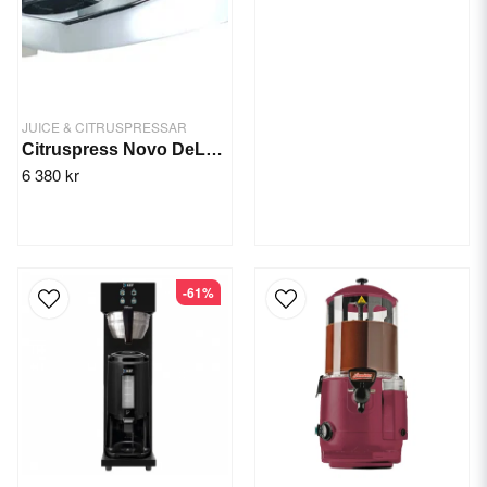
JUICE & CITRUSPRESSAR
Citruspress Novo DeLuxe 20-40 ltr
6 380 kr
-61%