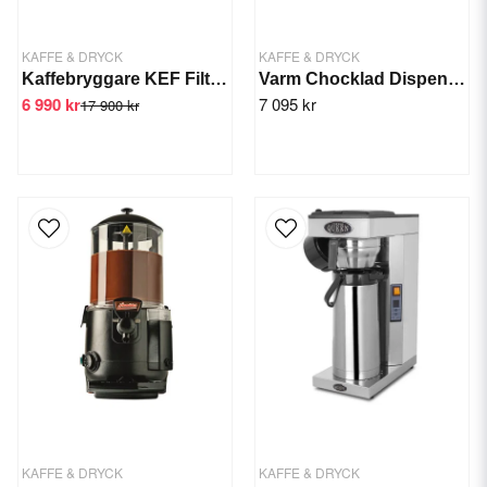
KAFFE & DRYCK
KAFFE & DRYCK
Kaffebryggare KEF Filtronic FLC 250
Varm Chocklad Dispenser 10L Ruby Röd
6 990 kr
7 095 kr
17 900 kr
KAFFE & DRYCK
KAFFE & DRYCK