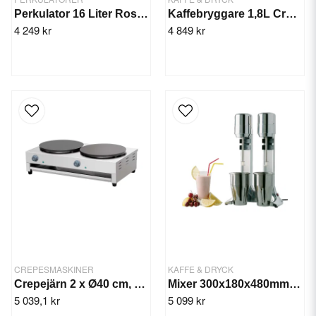
Perkulator 16 Liter Rostfri
Kaffebryggare 1,8L Crem M1 TK
4 249 kr
4 849 kr
CREPESMASKINER
KAFFE & DRYCK
Crepejärn 2 x Ø40 cm, 86x48.5x23.5 cm
Mixer 300x180x480mm, Bar motor med 9000 Rpm
5 039,1 kr
5 099 kr