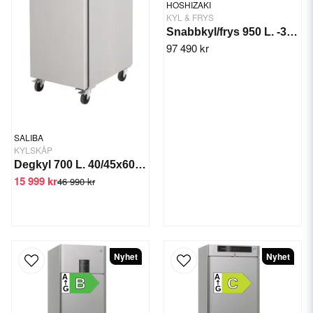
HOSHIZAKI
KYL & FRYS
Snabbkyl/frys 950 L. -30/+10°C BAKER SF 950
97 490 kr
SALIBA
KYLSKÅP
Degkyl 700 L. 40/45x60 cm, +2/+8°C
15 999 kr
46 990 kr
Nyhet
Nyhet
A
A
B
C
G
G