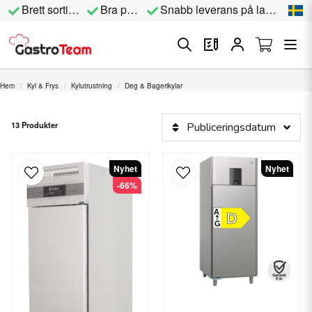
Brett sortiment
Bra priser
Snabb leverans på lagervara
Hem
Kyl & Frys
Kylutrustning
Deg & Bagerikylar
13 Produkter
Publiceringsdatum
Nyhet
Nyhet
-66%
A
D
G