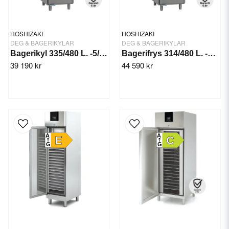
HOSHIZAKI
HOSHIZAKI
DEG & BAGERIKYLAR
DEG & BAGERIKYLAR
Bagerikyl 335/480 L. -5/+12°C BAKER M 550 L DR
Bagerifrys 314/480 L. -25/+12°C BAKER F 550 L DR
39 190 kr
44 590 kr
A
A
E
C
G
G