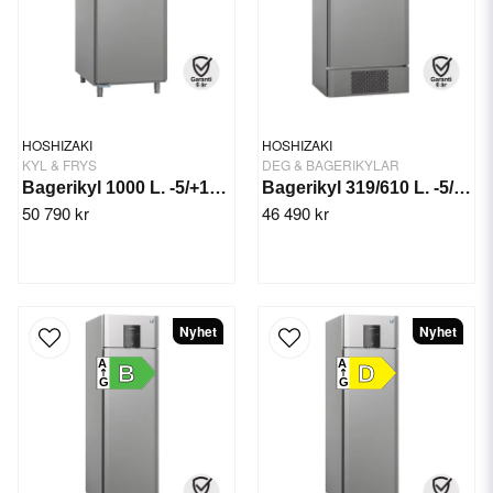
HOSHIZAKI
HOSHIZAKI
KYL & FRYS
DEG & BAGERIKYLAR
Bagerikyl 1000 L. -5/+12°C BAKER M 950 L DR
Bagerikyl 319/610 L. -5/+12°C BAKER M 625 DR
50 790 kr
46 490 kr
Nyhet
Nyhet
A
A
B
D
G
G