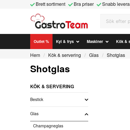
Brett sortiment
Bra priser
Snabb levera
Sök efter prod
Outlet %
Kyl & frys
Maskiner
Kök & s
Hem
Kök & servering
Glas
Shotglas
Shotglas
KÖK & SERVERING
Bestick
Glas
Champagneglas