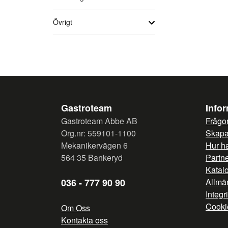
Övrigt
Gastroteam
Info
Gastroteam Abbe AB
Frågor
Org.nr: 559101-1100
Skapa 
Mekanikervägen 6
Hur h
564 35 Bankeryd
Partn
Katal
036 - 777 90 90
Allmän
Integr
Cooki
Om Oss
Kontakta oss