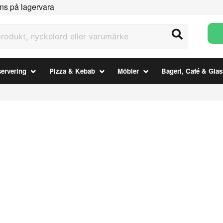
ns på lagervara
ukt, nyckelord eller varumärke
ervering
Pizza & Kebab
Möbler
Bageri, Café & Glas