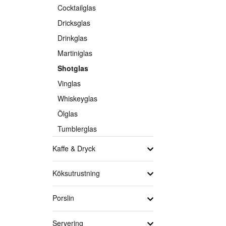
Cocktailglas
Dricksglas
Drinkglas
Martiniglas
Shotglas
Vinglas
Whiskeyglas
Ölglas
Tumblerglas
Kaffe & Dryck
Köksutrustning
Porslin
Servering