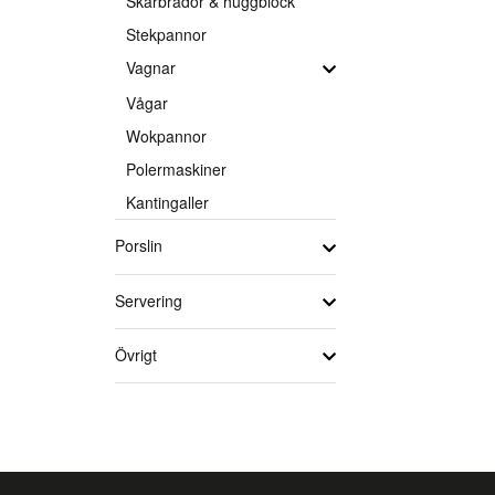
Skärbrädor & huggblock
Stekpannor
Vagnar
Vågar
Wokpannor
Polermaskiner
Kantingaller
Porslin
Servering
Övrigt