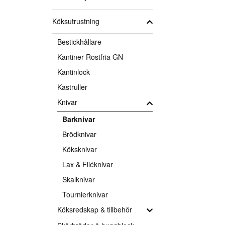
Köksutrustning
Bestickhållare
Kantiner Rostfria GN
Kantinlock
Kastruller
Knivar
Barknivar
Brödknivar
Köksknivar
Lax & Filéknivar
Skalknivar
Tournierknivar
Köksredskap & tillbehör