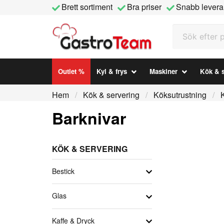
Brett sortiment
Bra priser
Snabb levera
Sök efter prod
Outlet %
Kyl & frys
Maskiner
Kök & s
Hem
Kök & servering
Köksutrustning
Barknivar
KÖK & SERVERING
Bestick
Glas
Kaffe & Dryck