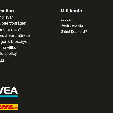
rmation
Mitt konto
 & svar
Logga in
offertförfrågan
Registrera dig
andlar man?
Glömt lösenord?
ers & varumärken
oger & broschyer
na villkor
itetspolicy
es