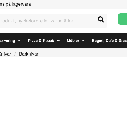
ns på lagervara
ukt, nyckelord eller varumärke
ervering
Pizza & Kebab
Möbler
Bageri, Café & Glas
Knivar
Barknivar