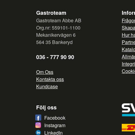
Gastroteam
Info
Gastroteam Abbe AB
Frågor
Org.nr: 559101-1100
Skapa 
Mekanikervägen 6
Hur h
564 35 Bankeryd
Partn
Katal
036 - 777 90 90
Allmän
Integr
Cooki
Om Oss
Kontakta oss
Kundcase
Följ oss
Facebook
Instagram
LinkedIn