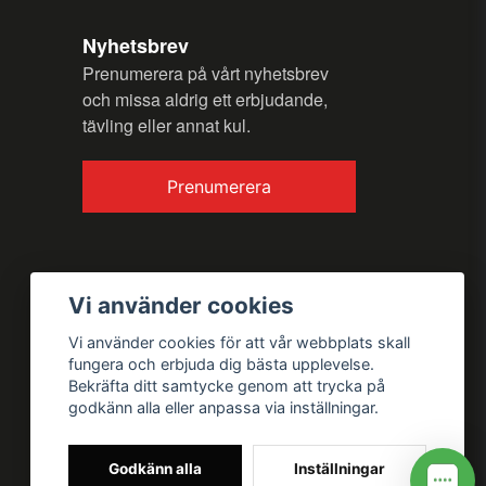
Nyhetsbrev
Prenumerera på vårt nyhetsbrev
och missa aldrig ett erbjudande,
tävling eller annat kul.
Prenumerera
Vi använder cookies
Vi använder cookies för att vår webbplats skall
fungera och erbjuda dig bästa upplevelse.
Bekräfta ditt samtycke genom att trycka på
godkänn alla eller anpassa via inställningar.
Godkänn alla
Inställningar