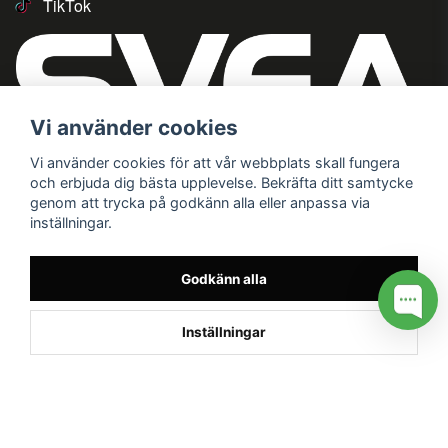
TikTok
Vi använder cookies
Vi använder cookies för att vår webbplats skall fungera
och erbjuda dig bästa upplevelse. Bekräfta ditt samtycke
genom att trycka på godkänn alla eller anpassa via
inställningar.
Godkänn alla
Inställningar
/* */
// G ADS CONVERSION PAGE --> //
// GTAG EVENT --> //
//
G TAG STYRNING --> //
// Hojtar Heatmap, Hotjar Tracking
Code for my site --> //
// Google tag (gtag.js) --> //
/* SWIFFTY