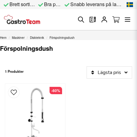
Brett sortiment
Bra priser
Snabb leverans på lagervara
Hem
Maskiner
Diskteknik
Förspolningsdush
Förspolningsdush
1 Produkter
Lägsta pris
-60%