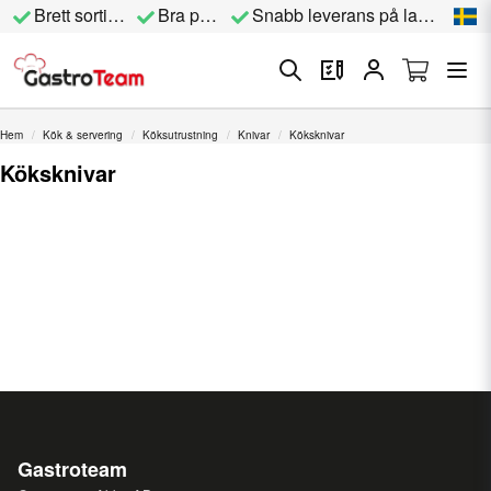
Brett sortiment
Bra priser
Snabb leverans på lagervara
Hem
Kök & servering
Köksutrustning
Knivar
Köksknivar
Köksknivar
Gastroteam