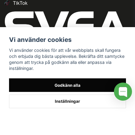
TikTok
Vi använder cookies
Vi använder cookies för att vår webbplats skall fungera
och erbjuda dig bästa upplevelse. Bekräfta ditt samtycke
genom att trycka på godkänn alla eller anpassa via
inställningar.
Godkänn alla
Inställningar
/* */
// G ADS CONVERSION PAGE --> //
// GTAG EVENT --> //
//
G TAG STYRNING --> //
// Hojtar Heatmap, Hotjar Tracking