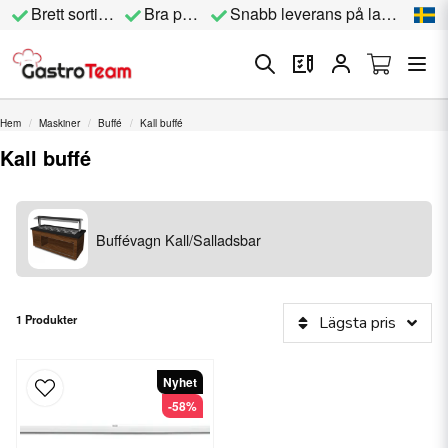
Brett sortiment
Bra priser
Snabb leverans på lagervara
Hem
Maskiner
Buffé
Kall buffé
Kall buffé
Buffévagn Kall/Salladsbar
1 Produkter
Lägsta pris
Nyhet
-58%