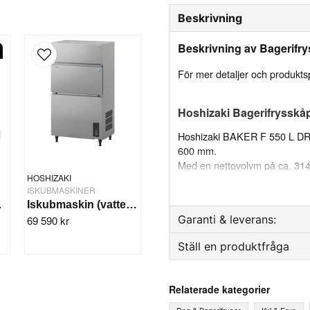
Beskrivning
Beskrivning av Bagerifr
För mer detaljer och produktsp
Hoshizaki Bagerifryssk
Hoshizaki BAKER F 550 L DR är
600 mm.
Med en nettovolym på ca. 314 l
HOSHIZAKI
Levereras som standard med 
ISKUBMASKINER
R M 625 DR
Iskubmaskin (vatten) 108kg/24tim. IM-130WPE
Garanti & leverans:
69 590 kr
Egenskaper
Ställ en produktfråga
Reservdelsgaranti
Luftcirkulationssystem
Fläkten stannar automa
Månader
question
Fråga oss något om denna
Relaterade kategorier
Automatisk avfrostnin
Deg & Bagerifrysar
Kyl & Frys