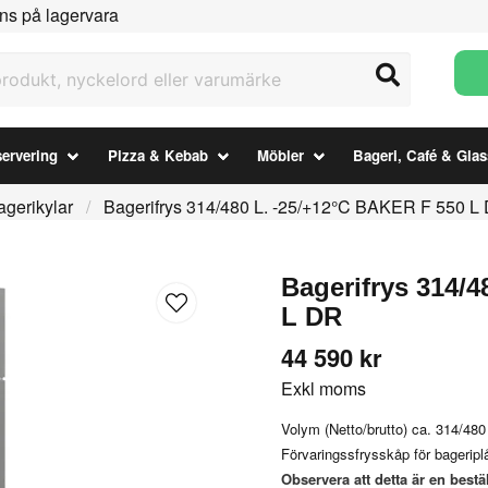
ns på lagervara
ukt, nyckelord eller varumärke
ervering
Pizza & Kebab
Möbler
Bageri, Café & Glas
gerikylar
Bagerifrys 314/480 L. -25/+12°C BAKER F 550 L
Bagerifrys 314/
L DR
44 590 kr
Exkl moms
Volym (Netto/brutto) ca. 314/480 l
Förvaringssfrysskåp för bagerip
Observera att detta är en bestä