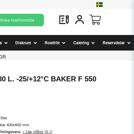
Boka telefonmöte
s
Diskrum
Rostfritt
Catering
Reservdelar
 DR
480 L. -25/+12°C BAKER F 550
iter.
låtar 400x600 mm.
llningsvara.
Läs villkor (3.1)