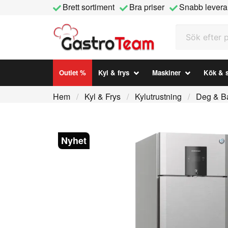
Brett sortiment
Bra priser
Snabb levera
Sök efter prod
Outlet %
Kyl & frys
Maskiner
Kök & s
Hem
Kyl & Frys
Kylutrustning
Deg & Ba
Nyhet