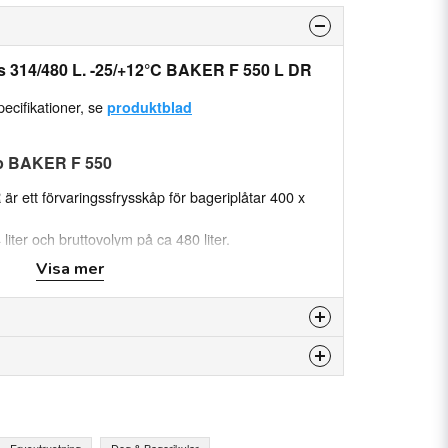
ys 314/480 L. -25/+12°C BAKER F 550 L DR
ecifikationer, se
produktblad
åp BAKER F 550
 ett förvaringssfrysskåp för bageriplåtar 400 x
iter och bruttovolym på ca 480 liter.
25 set bärskenor.
Visa mer
tiskt vid dörröppning
72
 produkten...
g och förångning av smältvatten
Frysutrustning
Deg & Bagerikylar