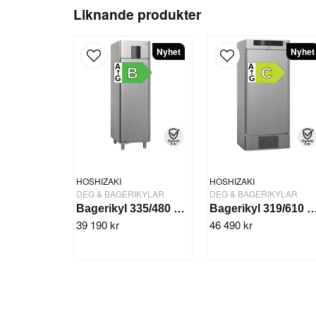
Liknande produkter
Nyhet
Nyhet
A
A
B
C
G
G
HOSHIZAKI
HOSHIZAKI
DEG & BAGERIKYLAR
DEG & BAGERIKYLAR
Bagerikyl 335/480 L. -5/+12°C BAKER M 550 L DR
Bagerikyl 319/610 L. -5/+12°C BAKE
39 190 kr
46 490 kr