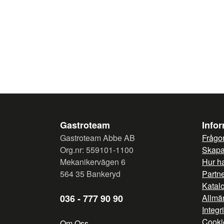
Gastroteam
Info
Gastroteam Abbe AB
Frågor
Org.nr: 559101-1100
Skapa 
Mekanikervägen 6
Hur h
564 35 Bankeryd
Partn
Katal
036 - 777 90 90
Allmän
Integr
Cooki
Om Oss