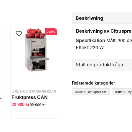
Beskrivning
Beskrivning av Citruspres
-30%
Specifikation
Mått: 200 x
Effekt: 230 W
Ställ en produktfråga
question
Fråga oss något om denna
Relaterade kategorier
R
JUICE & CITRUSPRESSAR
Juice & Citruspressar
Kaffe & Dr
n F50, 47x37x73,5cm
Fruktpress CAN
22 900 kr
32 900 kr
name
Ditt namn