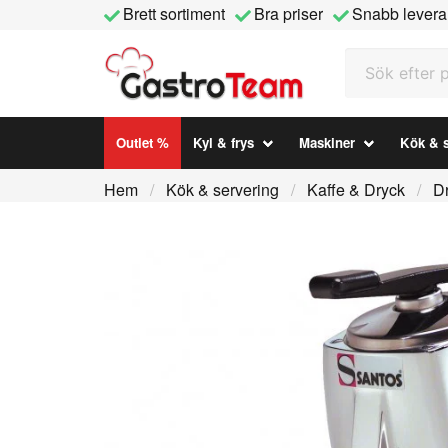
Brett sortiment
Bra priser
Snabb levera
Sök efter prod
Outlet %
Kyl & frys
Maskiner
Kök & s
Hem
Kök & servering
Kaffe & Dryck
D