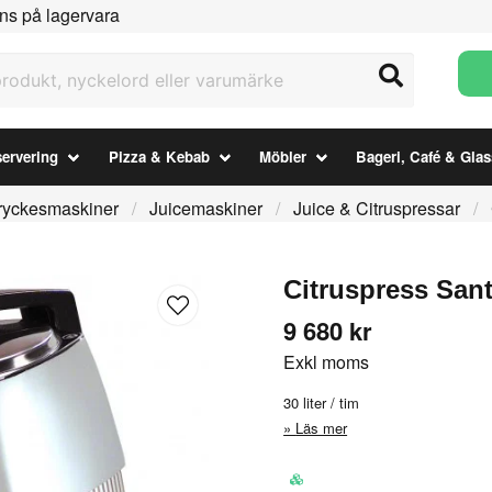
ns på lagervara
ukt, nyckelord eller varumärke
ervering
Pizza & Kebab
Möbler
Bageri, Café & Glas
ryckesmaskiner
Juicemaskiner
Juice & Citruspressar
Citruspress Sant
9 680 kr
Exkl moms
30 liter / tim
Läs mer