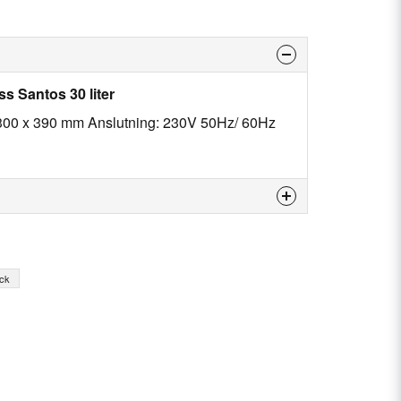
s Santos 30 liter
 300 x 390 mm Anslutning: 230V 50Hz/ 60Hz
 produkten...
yck
email
E-postadress