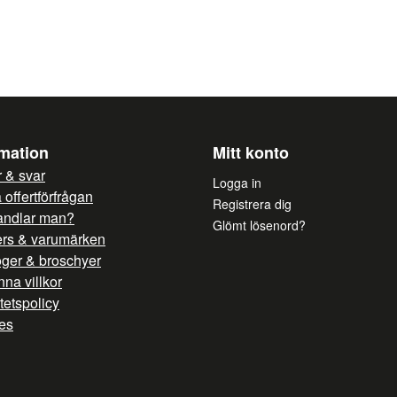
Ja, ni får publicera mi
rmation
Mitt konto
 & svar
Logga in
offertförfrågan
Registrera dig
andlar man?
Glömt lösenord?
ers & varumärken
oger & broschyer
na villkor
itetspolicy
es