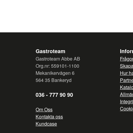
Gastroteam
Info
Gastroteam Abbe AB
Frågor
Org.nr: 559101-1100
Skapa 
Mekanikervägen 6
Hur h
564 35 Bankeryd
Partn
Katal
036 - 777 90 90
Allmän
Integr
Cooki
Om Oss
Kontakta oss
Kundcase