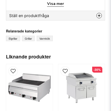
Visa mer
Ställ en produktfråga
question
Fråga oss något om denna produkten...
Relaterade kategorier
Elgrillar
Grillar
Varmkök
name
Ditt namn
Liknande produkter
-30%
email
E-postadress
Ja, ni får publicera min fråga