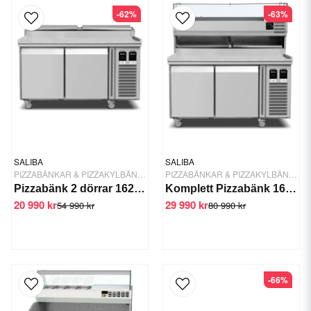
-62%
-63%
SALIBA
SALIBA
PIZZABÄNKAR & PIZZAKYLBÄNKAR
PIZZABÄNKAR & PIZZAKYLBÄNKAR
Pizzabänk 2 dörrar 162 cm -2/+6 C
Komplett Pizzabänk 162cm 2 dörrar 2x Kylrännor - Saliba
20 990 kr
29 990 kr
54 990 kr
80 990 kr
-66%