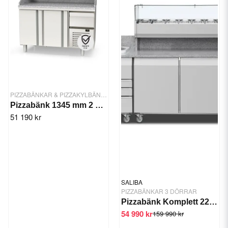
PIZZABÄNKAR & PIZZAKYLBÄNKAR
Pizzabänk 1345 mm 2 dörrar, 1 draglåda MPI-70-135
51 190 kr
SALIBA
PIZZABÄNKAR 3 DÖRRAR
Pizzabänk Komplett 226,6 cm 2 dörr/3 draglådor, 2x kompressor
54 990 kr
159 990 kr