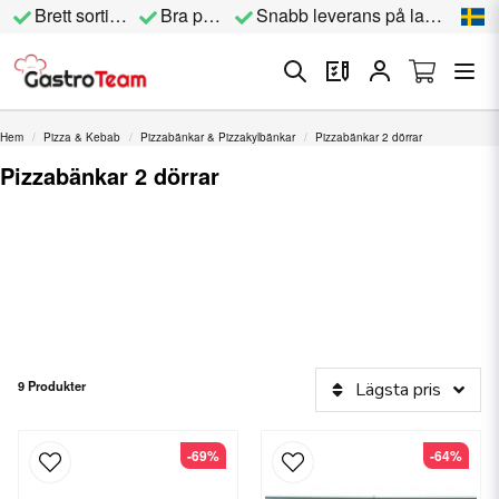
Brett sortiment
Bra priser
Snabb leverans på lagervara
Hem
Pizza & Kebab
Pizzabänkar & Pizzakylbänkar
Pizzabänkar 2 dörrar
Pizzabänkar 2 dörrar
9 Produkter
Lägsta pris
-69%
-64%