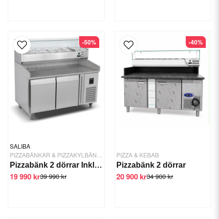
-50%
-40%
SALIBA
PIZZABÄNKAR & PIZZAKYLBÄNKAR
PIZZA & KEBAB
Pizzabänk 2 dörrar Inkl ränna
Pizzabänk 2 dörrar
19 990 kr
20 900 kr
39 990 kr
34 900 kr