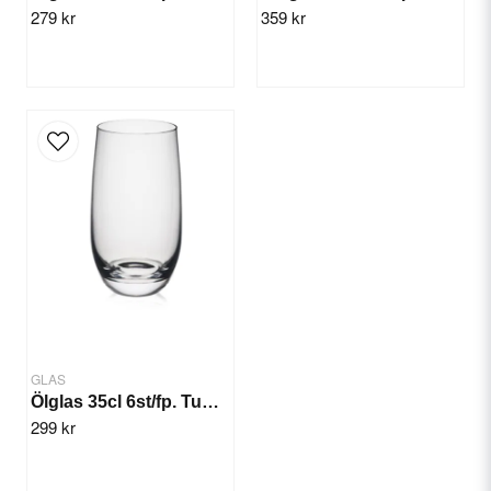
279 kr
359 kr
Skicka fråga
GLAS
Ölglas 35cl 6st/fp. Tumbler Rona
299 kr