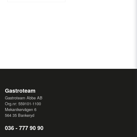
Gastroteam
Gastroteam Abbe AB
Org.nr: 559101-1100
Mekanikervägen 6
564 35 Bankeryd
036 - 777 90 90