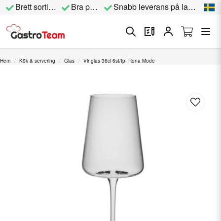
Brett sortiment
Bra priser
Snabb leverans på lagervara
Hem
Kök & servering
Glas
Vinglas 36cl 6st/fp. Rona Mode