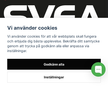
Vi använder cookies
Vi använder cookies för att vår webbplats skall fungera
och erbjuda dig bästa upplevelse. Bekräfta ditt samtycke
genom att trycka på godkänn alla eller anpassa via
inställningar.
Godkänn alla
Inställningar
/* */
// G ADS CONVERSION PAGE --> //
// GTAG EVENT --> //
//
G TAG STYRNING --> //
// Hojtar Heatmap, Hotjar Tracking
Code for my site --> //
// Google tag (gtag.js) --> //
/* SWIFFTY