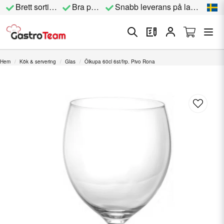
Brett sortiment
Bra priser
Snabb leverans på lagervara
Hem
Kök & servering
Glas
Ölkupa 60cl 6st/frp. Pivo Rona