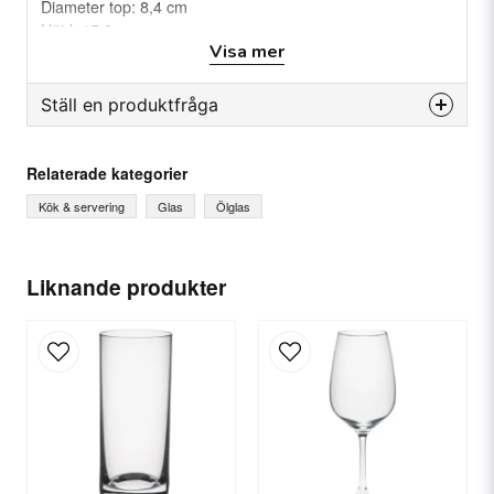
Diameter top: 8,4 cm
Höjd: 15.3 cm
Visa mer
Vikt : 0,225kg(s)
Material: glas
Förpackning: 6st
Ställ en produktfråga
question
Fråga oss något om denna produkten...
Relaterade kategorier
Kök & servering
Glas
Ölglas
name
Ditt namn
Liknande produkter
email
E-postadress
Ja, ni får publicera min fråga