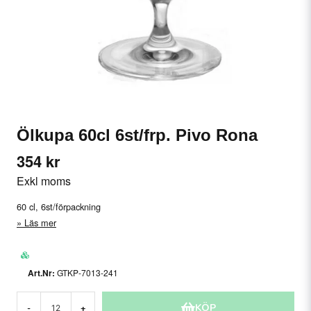
Ölkupa 60cl 6st/frp. Pivo Rona
354 kr
Exkl moms
60 cl, 6st/förpackning
Läs mer
GTKP-7013-241
KÖP
-
+