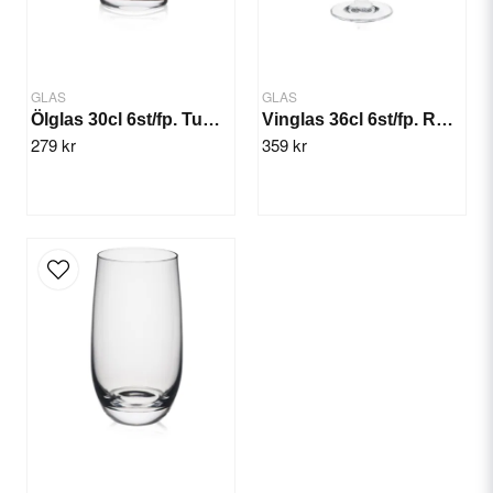
GLAS
GLAS
Ölglas 30cl 6st/fp. Tumbler Rona
Vinglas 36cl 6st/fp. Rona Ratio
279 kr
359 kr
Skicka fråga