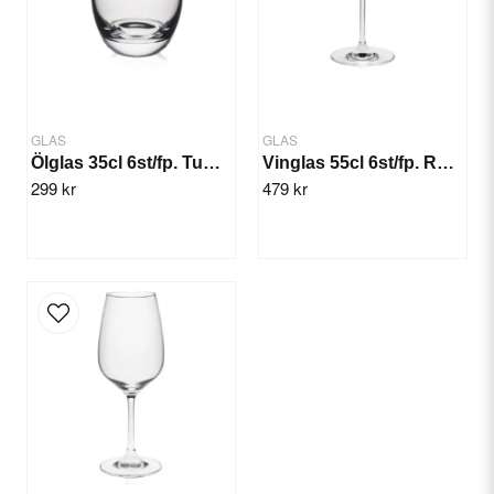
Ja, ni får publicera min fråga
GLAS
GLAS
Ölglas 35cl 6st/fp. Tumbler Rona
Vinglas 55cl 6st/fp. Rona Mode
299 kr
479 kr
Skicka fråga