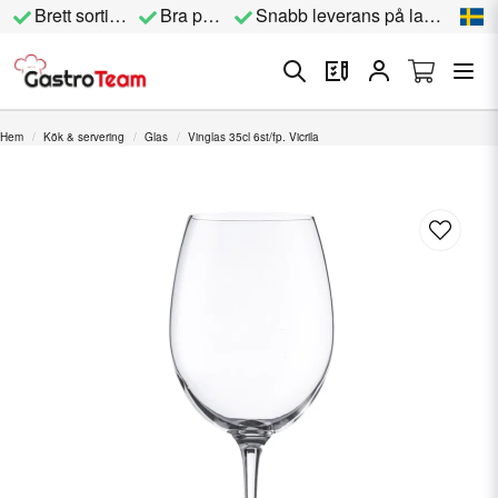
Brett sortiment
Bra priser
Snabb leverans på lagervara
Hem
Kök & servering
Glas
Vinglas 35cl 6st/fp. Vicrila