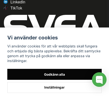
LinkedIn
TikTok
Vi använder cookies
Vi använder cookies för att vår webbplats skall fungera
och erbjuda dig bästa upplevelse. Bekräfta ditt samtycke
genom att trycka på godkänn alla eller anpassa via
inställningar.
Godkänn alla
Inställningar
/* */
// G ADS CONVERSION PAGE --> //
// GTAG EVENT --> //
//
G TAG STYRNING --> //
// Hojtar Heatmap, Hotjar Tracking